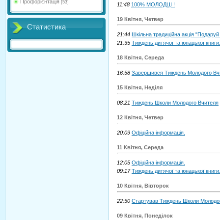
Профорієнтація
[53]
11:48
100% МОЛОДЦІ !
19 Квітня, Четвер
Статистика
21:44
Шкільна традиційна акція "Подаруй к
21:35
Тиждень дитячої та юнацької книги
18 Квітня, Середа
16:58
Завершився Тиждень Молодого Вчи
15 Квітня, Неділя
08:21
Тиждень Школи Молодого Вчителя
12 Квітня, Четвер
20:09
Офіційна інформація.
11 Квітня, Середа
12:05
Офіційна інформація.
09:17
Тиждень дитячої та юнацької книги
10 Квітня, Вівторок
22:50
Стартував Тиждень Школи Молодо
09 Квітня, Понеділок