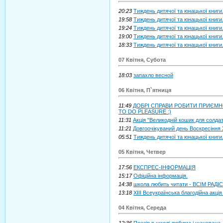
20:23
Тиждень дитячої та юнацької книги.
19:58
Тиждень дитячої та юнацької книги
19:24
Тиждень дитячої та юнацької книги
19:00
Тиждень дитячої та юнацької книги
18:33
Тиждень дитячої та юнацької книги
07 Квітня, Субота
18:03
запахло весной
06 Квітня, П`ятниця
11:49
ДОБРІ СПРАВИ РОБИТИ ПРИЄМН
TO DO PLEASURE :)
11:31
Акція "Великодній кошик для солда
11:21
Довгоочікуваний день Воскресіння 
05:51
Тиждень дитячої та юнацької книг
05 Квітня, Четвер
17:56
ЕКСПРЕС-ІНФОРМАЦІЯ
15:17
Офіційна інформація.
14:38
школа любить читати - ВСІМ РАДІСН
13:18
XIII Всеукраїнська благодійна акці
04 Квітня, Середа
12:36
Поезія в школі любима і шанована