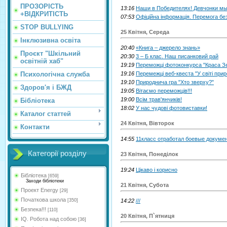
ПРОЗОРІСТЬ
13:16
Наши в Победителях! Девчонки мы 
+ВІДКРИТІСТЬ
07:53
Офіційна інформація. Перемога без
STOP BULLYING
25 Квітня, Середа
Інклюзивна освіта
20:40
«Книга – джерело знань»
Проєкт "Шкільний
20:30
3 – Б клас. Наш писанковий рай
освітній хаб"
19:19
Переможці фотоконкурса "Краса Зем
Психологічна служба
19:16
Перемежці веб-квеста "У світі прир
19:10
Природнича гра "Хто зверху?"
Здоров'я і БЖД
19:05
Вітаємо переможців!!!
19:00
Всім трав'янчиків!
Бібліотека
18:02
У нас чудові фотовиставки!
Каталог статтей
24 Квітня, Вівторок
Контакти
14:55
11класс отработал боевые документ
Категорії розділу
23 Квітня, Понеділок
19:24
Цікаво і корисно
Бібліотека
[659]
Заходи бібліотеки
21 Квітня, Субота
Проект Energy
[29]
Початкова школа
[350]
14:22
///
Безпека!!!
[110]
20 Квітня, П`ятниця
IQ. Робота над собою
[36]