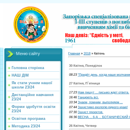
Меню сайту
Главная
»
2018
»
Квітень
30 Квітня, Понеділок
Головна сторінка
08:23
"Придёт день, когда наше молчани
НАШ ДІМ
Як стати учнем нашої
27 Квітня, П`ятниця
школи 23/24
17:23
Нам пишут ... письмо ждет ответа.
Дистанційне навчання
16:46
Танцюють всі.
23/24
10:34
Знаем, помним, выполняем ...
Форми здобуття освіти
07:44
Захистимо екологію рідного краю!
23/24
07:30
Захист проектов.
06:36
ВЕСНА ... 6-А ... БОТАНИЧЕСКИЙ С
Освітня програма
Методика 23/24
26 Квітня, Четвер