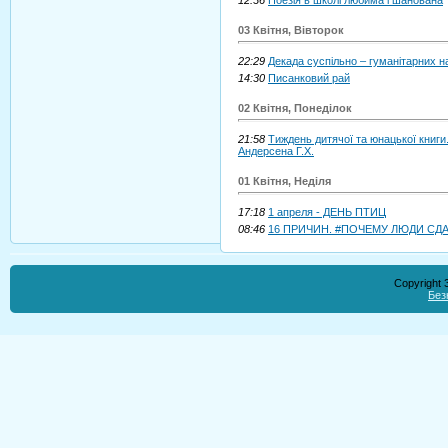
03 Квітня, Вівторок
22:29
Декада суспільно – гуманітарних н
14:30
Писанковий рай
02 Квітня, Понеділок
21:58
Тиждень дитячої та юнацької книги.
Андерсена Г.Х.
01 Квітня, Неділя
17:18
1 апреля - ДЕНЬ ПТИЦ
08:46
16 ПРИЧИН. #ПОЧЕМУ ЛЮДИ СД
Copyright
Без