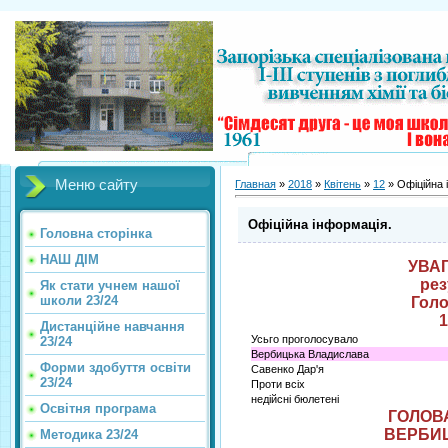
Меню сайту
Главная
»
2018
»
Квітень
»
12
» Офіційна 
Офіційна інформація.
Головна сторінка
НАШ ДІМ
УВАГ
рез
Як стати учнем нашої
школи 23/24
Голо
1
Дистанційне навчання
Усьго проголосувало
23/24
Вербицька Владислава
Форми здобуття освіти
Савенко Дар'я
23/24
Проти всіх
недійсні бюлетені
Освітня програма
ГОЛОВ
ВЕРБИ
Методика 23/24