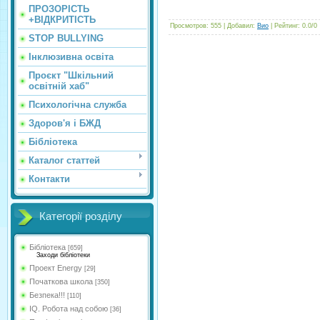
ПРОЗОРІСТЬ
+ВІДКРИТІСТЬ
Просмотров
:
555
|
Добавил
:
Вио
|
Рейтинг
:
0.0
/
0
STOP BULLYING
Інклюзивна освіта
Проєкт "Шкільний
освітній хаб"
Психологічна служба
Здоров'я і БЖД
Бібліотека
Каталог статтей
Контакти
Категорії розділу
Бібліотека
[659]
Заходи бібліотеки
Проект Energy
[29]
Початкова школа
[350]
Безпека!!!
[110]
IQ. Робота над собою
[36]