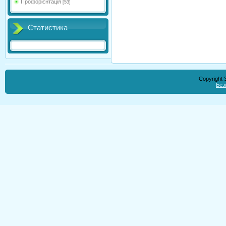
Профорієнтація
[53]
Статистика
Copyright
Без