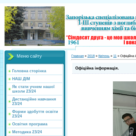
Меню сайту
Главная
»
2018
»
Квітень
»
11
» Офіційна 
Офіційна інформація.
Головна сторінка
НАШ ДІМ
Як стати учнем нашої
школи 23/24
Дистанційне навчання
23/24
Форми здобуття освіти
23/24
Освітня програма
Методика 23/24