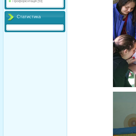
Профорієнтація
[53]
Статистика