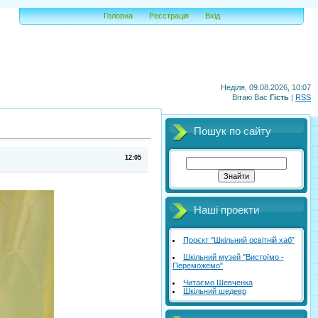
Головна
Реєстрація
Вхід
Неділя, 09.08.2026, 10:07
Вітаю Вас
Гість
|
RSS
Пошук по сайту
12:05
Наші проекти
Проєкт "Шкільний освітній хаб"
Шкільний музей "Вистоїмо -
Переможемо"
Читаємо Шевченка
Шкільний шедевр