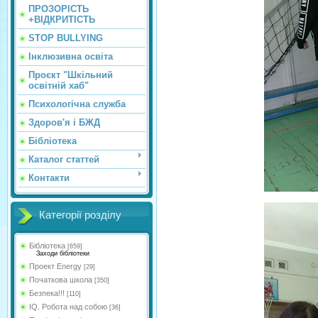
ПРОЗОРІСТЬ
+ВІДКРИТІСТЬ
STOP BULLYING
Інклюзивна освіта
Проєкт "Шкільний
освітній хаб"
Психологічна служба
Здоров'я і БЖД
Бібліотека
Каталог статтей
Контакти
Категорії розділу
Бібліотека
[659]
Заходи бібліотеки
Проект Energy
[29]
Початкова школа
[350]
Безпека!!!
[110]
IQ. Робота над собою
[36]