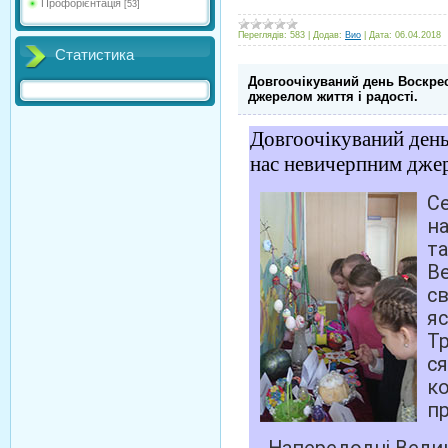
Профорієнтація
[53]
Переглядів:
583
|
Додав:
Вио
|
Дата:
06.04.2018
Статистика
Довгоочікуваний день Воскре
джерелом життя і радості.
Довгоочікуваний день
нас невичерпним джер
С
н
т
В
с
я
Т
с
к
п