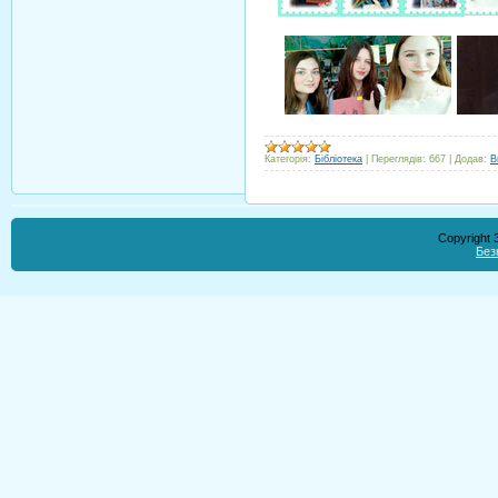
Категорія:
Бібліотека
|
Переглядів:
667
|
Додав:
В
Copyright
Без