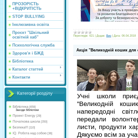
ПРОЗОРІСТЬ
+ВІДКРИТІСТЬ
STOP BULLYING
Інклюзивна освіта
Проєкт "Шкільний
Переглядів:
621
|
Додав:
Вио
|
Дата:
06.04.2018
освітній хаб"
Психологічна служба
Акція "Великодній кошик для 
Здоров'я і БЖД
Бібліотека
Каталог статтей
Контакти
Категорії розділу
Учні школи приє
"Великодній коши
Бібліотека
[659]
напередодні світ
Заходи бібліотеки
Проект Energy
[29]
передали волонте
Початкова школа
[350]
листи, продукти хар
Безпека!!!
[110]
Дякуємо всім за учас
IQ. Робота над собою
[36]