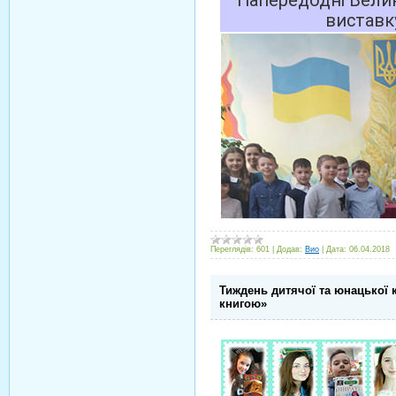
Напередодні Велик
виставк
Переглядів:
601
|
Додав:
Вио
|
Дата:
06.04.2018
Тиждень дитячої та юнацької 
книгою»