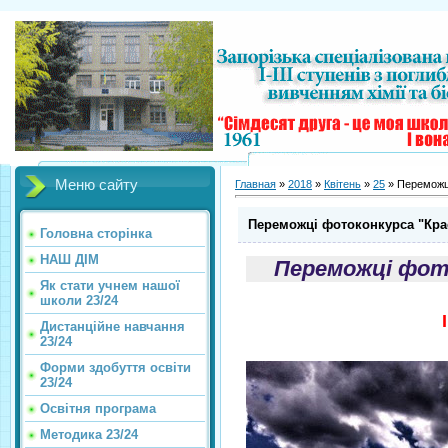
Меню сайту
Главная
»
2018
»
Квітень
»
25
» Переможці
Переможці фотоконкурса "Краса
Головна сторінка
НАШ ДІМ
Переможці фото
Як стати учнем нашої
школи 23/24
Дистанційне навчання
23/24
Форми здобуття освіти
23/24
Освітня програма
Методика 23/24