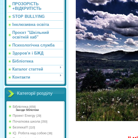
ПРОЗОРІСТЬ
+ВІДКРИТІСТЬ
STOP BULLYING
Інклюзивна освіта
Проєкт "Шкільний
освітній хаб"
Психологічна служба
Здоров'я і БЖД
Бібліотека
Каталог статтей
Контакти
Категорії розділу
Бібліотека
[659]
Заходи бібліотеки
Проект Energy
[29]
Початкова школа
[350]
Безпека!!!
[110]
IQ. Робота над собою
[36]