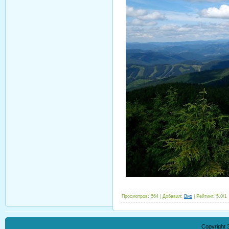
Просмотров
:
564
|
Добавил
:
Вио
|
Рейтинг
:
5.0
/
1
Copyright