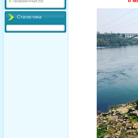
ІІ 
Профорієнтація
[53]
Статистика