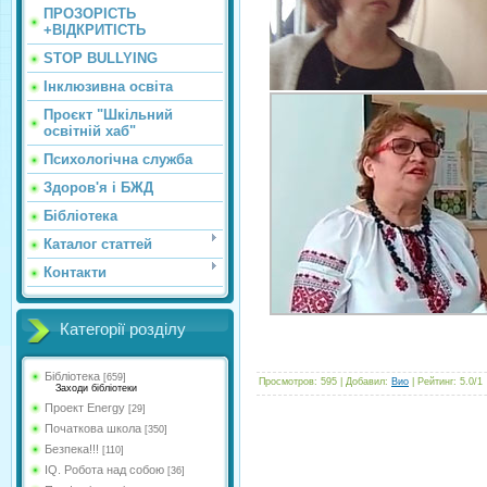
ПРОЗОРІСТЬ
+ВІДКРИТІСТЬ
STOP BULLYING
Інклюзивна освіта
Проєкт "Шкільний
освітній хаб"
Психологічна служба
Здоров'я і БЖД
Бібліотека
Каталог статтей
Контакти
Категорії розділу
Бібліотека
[659]
Просмотров
:
595
|
Добавил
:
Вио
|
Рейтинг
:
5.0
/
1
Заходи бібліотеки
Проект Energy
[29]
Початкова школа
[350]
Безпека!!!
[110]
IQ. Робота над собою
[36]