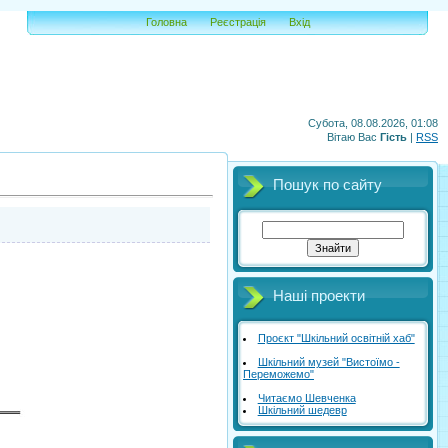
Головна
Реєстрація
Вхід
Субота, 08.08.2026, 01:08
Вітаю Вас
Гість
|
RSS
Пошук по сайту
Наші проекти
Проєкт "Шкільний освітній хаб"
Шкільний музей "Вистоїмо -
Переможемо"
Читаємо Шевченка
Шкільний шедевр