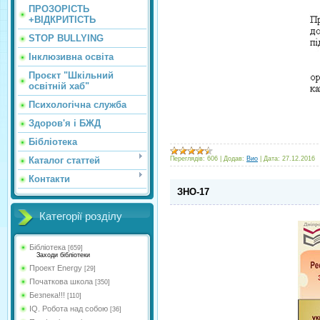
ПРОЗОРІСТЬ
+ВІДКРИТІСТЬ
STOP BULLYING
Інклюзивна освіта
Проєкт "Шкільний
освітній хаб"
Психологічна служба
Здоров'я і БЖД
Бібліотека
Каталог статтей
Переглядів:
606
|
Додав:
Вио
|
Дата:
27.12.2016
Контакти
ЗНО-17
Категорії розділу
Бібліотека
[659]
Заходи бібліотеки
Проект Energy
[29]
Початкова школа
[350]
Безпека!!!
[110]
IQ. Робота над собою
[36]