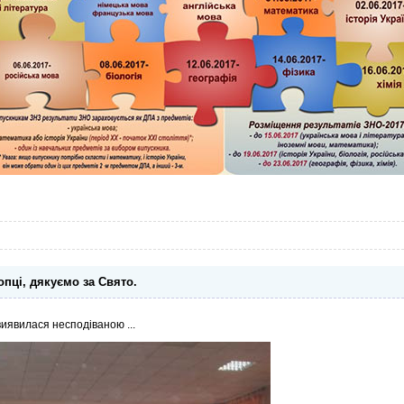
опці, дякуємо за Свято.
виявилася несподіваною ...