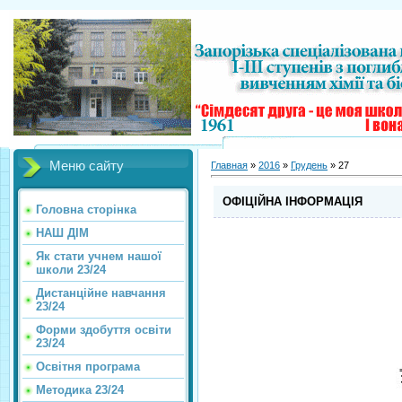
Меню сайту
Главная
»
2016
»
Грудень
»
27
ОФІЦІЙНА ІНФОРМАЦІЯ
Головна сторінка
НАШ ДІМ
Як стати учнем нашої
школи 23/24
Дистанційне навчання
23/24
Форми здобуття освіти
23/24
Освітня програма
Методика 23/24