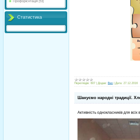
Профорієнтація
[53]
Статистика
Переглядів:
607
|
Додав:
Вио
|
Дата:
27.12.2016
Шануємо народні традиції. Хл
Активність однокласників для всіх 