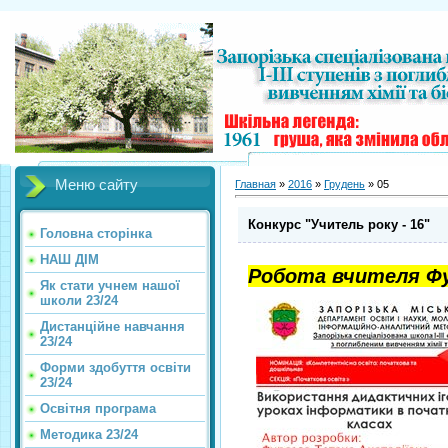
Меню сайту
Главная
»
2016
»
Грудень
»
05
Конкурс "Учитель року - 16"
Головна сторінка
НАШ ДІМ
Робота вчителя
Фу
Як стати учнем нашої
школи 23/24
Дистанційне навчання
23/24
Форми здобуття освіти
23/24
Освітня програма
Методика 23/24