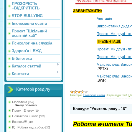
ПРОЗОРІСТЬ
+ВІДКРИТІСТЬ
ЗАВАНТАЖИТИ:
STOP BULLYING
Анотація
Інклюзивна освіта
Використання дидакт
Проєкт "Шкільний
Проект Ми друзі - пт
освітній хаб"
ПРЕЗЕНТАЦІЇ:
Психологічна служба
Проект Ми друзі - пт
Здоров'я і БЖД
Проект Ми друзі - пт
Бібліотека
Майстер клас Викори
Каталог статтей
.PPTX)
Контакти
Майстер клас Викорис
.SWF)
Категорії розділу
Категорія:
Початкова школа
|
Переглядів:
543
|
Д
Бібліотека
[659]
Заходи бібліотеки
Конкурс "Учитель року - 16"
Проект Energy
[29]
Початкова школа
[350]
Безпека!!!
[110]
Робота
вчителя
Ти
IQ. Робота над собою
[36]