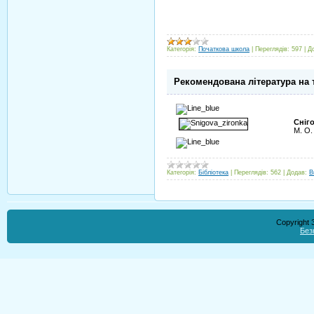
Категорія:
Початкова школа
|
Переглядів:
597
|
Д
Рекомендована література на 
Сніг
М. О.
Категорія:
Бібліотека
|
Переглядів:
562
|
Додав:
В
Copyright
Без