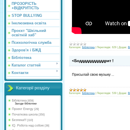
ПРОЗОРІСТЬ
+ВІДКРИТІСТЬ
STOP BULLYING
Інклюзивна освіта
Проєкт "Шкільний
освітній хаб"
Психологічна служба
Категорія:
Бібліотека
|
Переглядів:
629
|
Додав:
В
Здоров'я і БЖД
Бібліотека
<Бодддддддддддрит !
Каталог статтей
Контакти
Присылай свою музыку ...
Категорії розділу
Категорія:
Бібліотека
|
Переглядів:
539
|
Додав:
В
Бібліотека
[659]
Заходи бібліотеки
Проект Energy
[29]
Початкова школа
[350]
Безпека!!!
[110]
IQ. Робота над собою
[36]