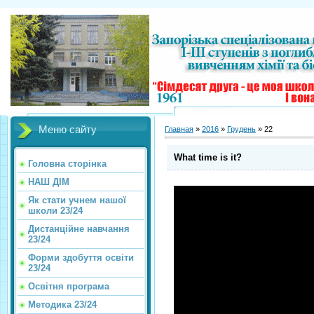
Меню сайту
Главная
»
2016
»
Грудень
»
22
What time is it?
Головна сторінка
НАШ ДІМ
Як стати учнем нашої
школи 23/24
Дистанційне навчання
23/24
Форми здобуття освіти
23/24
Освітня програма
Методика 23/24