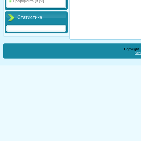
Профорієнтація
[53]
Статистика
Copyright
Без