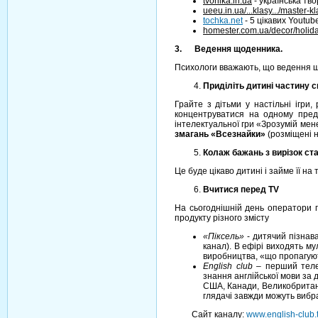
tvorilka.in.ua
- українська тво
ueeu.in.ua/...klasy.../master-k
tochka.net
- 5 цікавих Youtub
homester.com.ua/decor/holid
3. Ведення щоденника.
Психологи вважають, що ведення що
Приділіть дитині частину с
Грайте з дітьми у настільні ігри,
концентруватися на одному предм
інтелектуальної гри «Зрозумій мен
змагань «Всезнайки»
(розміщені н
Колаж бажань з вирізок ст
Це буде цікаво дитині і займе її н
Вчитися перед TV
На сьогоднішній день оператори 
продукту різного змісту
«Піксель»
- дитячий пізнав
канал). В ефірі виходять му
виробництва, «що пропагують
English club
– перший телев
знання англійської мови за
США, Канади, Великобританії
глядачі завжди можуть вибрат
Сайт каналу:
www.english-club.