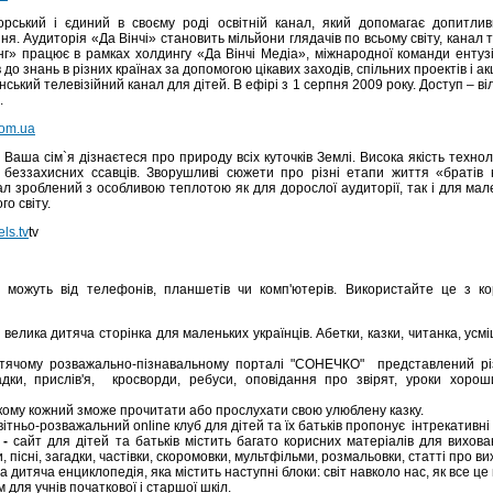
рський і єдиний в своєму роді освітній канал, який допомагає допитлив
я. Аудиторія «Да Вінчі» становить мільйони глядачів по всьому світу, канал 
інг» працює в рамках холдингу «Да Вінчі Медіа», міжнародної команди ентузі
о знань в різних країнах за допомогою цікавих заходів, спільних проектів і акц
ський телевізійний канал для дітей. В ефірі з 1 серпня 2009 року. Доступ – в
.
com.ua
і Ваша сім`я дізнаєтеся про природу всіх куточків Землі. Висока якість техно
 і беззахисних ссавців. Зворушливі сюжети про різні етапи життя «брат
л зроблений з особливою теплотою як для дорослої аудиторії, так і для мален
о світу.
ls.tv
tv
не можуть від телефонів, планшетів чи комп'ютерів. Використайте це з к
 велика дитяча сторінка для маленьких українців. Абетки, казки, читанка, усмі
ячому розважально-пізнавальному порталі "СОНЕЧКО" представлений різно
адки, прислів'я, кросворди, ребуси, оповідання про звірят, уроки хорош
якому кожний зможе прочитати або прослухати свою улюблену казку.
вітньо-розважальний online клуб для дітей та їх батьків пропонує інтрекативні 
-
сайт для дітей та батьків містить багато корисних матеріалів для вихован
, пісні, загадки, частівки, скоромовки, мультфільми, розмальовки, статті про ви
а дитяча енциклопедія, яка містить наступні блоки: світ навколо нас, як все це
 для учнів початкової і старшої шкіл.