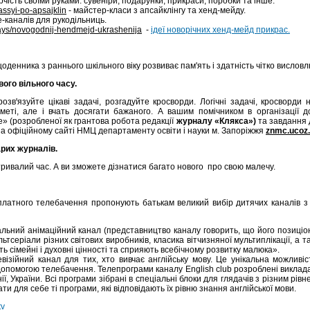
рчість cвоїми руками: сувеніри, подарунки, прикраси, поробки та інше.
lassyi-po-apsajklin
- майстер-класи з апсайклінгу та хенд-мейду.
e-каналів для рукодільниць.
ays/novogodnij-hendmejd-ukrashenija
-
ідеї новорічних хенд-мейд прикрас.
денника з раннього шкільного віку розвиває пам'ять і здатність чітко вислов
вого вільного часу.
 розвꞌязуйте цікаві задачі, розгадуйте кросворди. Логічні задачі, кросворди
еті, але і вчать досягати бажаного. А вашим помічником в організації д
е» (розробленої як грантова робота редакції
журналу «Клякса»)
та завдання
а офіційному сайті НМЦ департаменту освіти і науки м. Запоріжжя
znmc
.
ucoz
.
арих журналів.
а тривалий час. А ви зможете дізнатися багато нового про свою малечу.
платного телебачення пропонують батькам великий вибір дитячих каналів з
альний анімаційний канал (представництво каналу говорить, що його позиціон
льтсеріали різних світових виробників, класика вітчизняної мультиплікації, а 
 сімейні і духовні цінності та сприяють всебічному розвитку малюка».
ізійний канал для тих, хто вивчає англійську мову. Це унікальна можливіс
 допомогою телебачення. Телепрограми каналу English club розроблені виклад
, України. Всі програми зібрані в спеціальні блоки для глядачів з різним рівн
и для себе ті програми, які відповідають їх рівню знання англійської мови.
tv