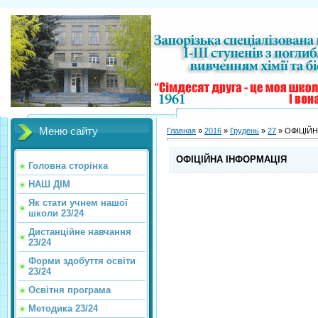
Меню сайту
Главная
»
2016
»
Грудень
»
27
» ОФІЦІЙ
ОФІЦІЙНА ІНФОРМАЦІЯ
Головна сторінка
НАШ ДІМ
Як стати учнем нашої
школи 23/24
Дистанційне навчання
23/24
Форми здобуття освіти
23/24
Освітня програма
Методика 23/24