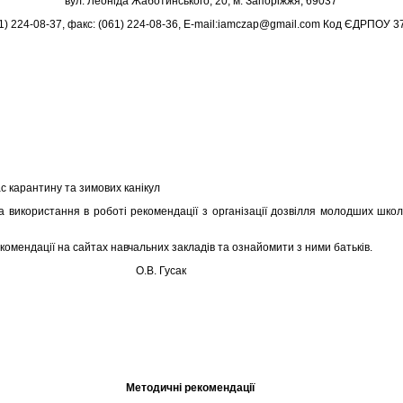
вул. Леоніда Жаботинського, 20, м. Запоріжжя, 69037
61) 224-08-37, факс: (061) 224-08-36, E-mail:iamczap@gmail.com Код ЄДРПОУ 
с карантину та зимових канікул
ористання в роботі рекомендації з організації дозвілля молодших школя
 рекомендації на сайтах навчальних закладів та ознайомити з 
а НМЦ О.В. Гусак
Методичні рекомендації