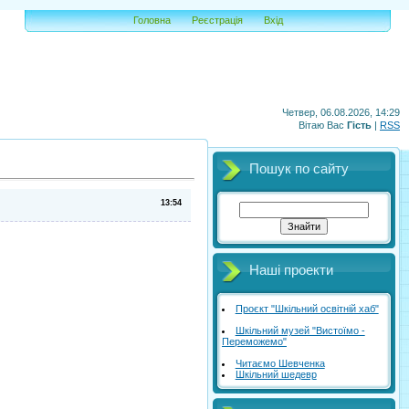
Головна
Реєстрація
Вхід
Четвер, 06.08.2026, 14:29
Вітаю Вас
Гість
|
RSS
Пошук по сайту
13:54
Наші проекти
Проєкт "Шкільний освітній хаб"
Шкільний музей "Вистоїмо -
Переможемо"
Читаємо Шевченка
Шкільний шедевр