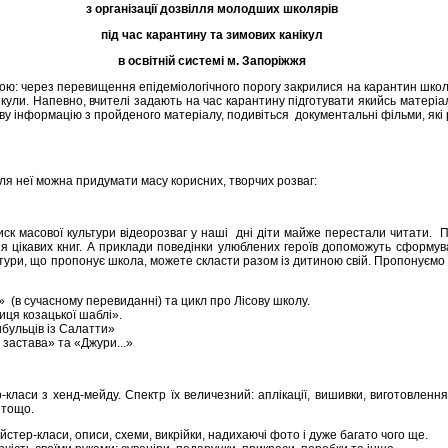
з організації дозвілля молодших школярів
під час карантину та зимових канікул
в освітній системі м. Запоріжжя
ою: через перевищення епідеміологічного порогу закрилися на карантин школи, 
ікули. Напевно, вчителі задають на час карантину підготувати якийсь матеріал
аву інформацію з пройденого матеріалу, подивіться документальні фільми, як
я неї можна придумати масу корисних, творчих розваг:
тиск масової культури відеорозваг у наші дні діти майже перестали читати. 
 цікавих книг. А приклади поведінки улюблених героїв допоможуть сформува
ури, що пропонує школа, можете скласти разом із дитиною свій. Пропонуємо 
 (в сучасному перевиданні) та цикл про Лісову школу.
иця козацької шаблі».
бульців із Салатти»
застава» та «Джури...»
класи з хенд-мейду. Спектр їх величезний: аплікації, вишивки, виготовленн
 тощо.
йстер-класи, описи, схеми, викрійки, надихаючі фото і дуже багато чого ще.