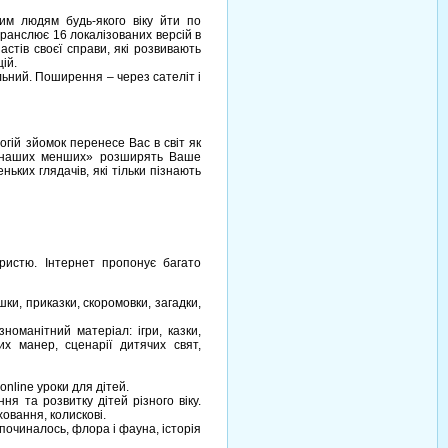
им людям будь-якого віку йти по
транслює 16 локалізованих версій в
астів своєї справи, які розвивають
ій.
ільний. Поширення – через сателіт і
логій зйомок перенесе Вас в світ як
ів наших менших» розширять Ваше
ьких глядачів, які тільки пізнають
ористю. Інтернет пропонує багато
шки, приказки, скоромовки, загадки,
манітний матеріал: ігри, казки,
их манер, сценарії дитячих свят,
online уроки для дітей.
ня та розвитку дітей різного віку.
ховання, колискові.
 починалось, флора і фауна, історія