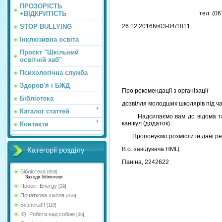
ПРОЗОРІСТЬ
+ВІДКРИТІСТЬ
тел. (0
STOP BULLYING
26.12.2016№03-04/1011
Інклюзивна освіта
Проєкт "Шкільний
освітній хаб"
Психологічна служба
Здоров'я і БЖД
Про рекомендації з організації
Бібліотека
дозвілля молодших школярів під ча
Каталог статтей
Надсилаємо вам до відома та вик
канікул (додаток).
Контакти
Пропонуємо розмістити дані
В.о. завідувач
Категорії розділу
Паніна, 2242622
Бібліотека
[659]
Заходи бібліотеки
Проект Energy
[29]
Початкова школа
[350]
Безпека!!!
[110]
IQ. Робота над собою
[36]