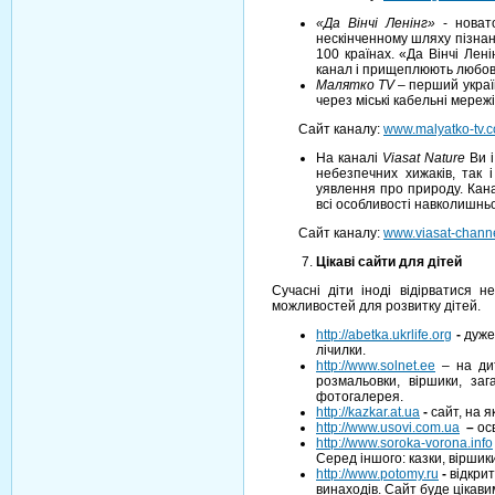
«Да Вінчі Ленінг»
- новато
нескінченному шляху пізнанн
100 країнах. «Да Вінчі Лен
канал і прищеплюють любов д
Малятко TV
– перший україн
через міські кабельні мережі
Сайт каналу:
www.malyatko-tv.
На каналі
Viasat Nature
Ви 
небезпечних хижаків, так
уявлення про природу. Кана
всі особливості навколишньог
Сайт каналу:
www.viasat-channe
Цікаві сайти для дітей
Сучасні діти іноді відірватися 
можливостей для розвитку дітей.
http://abetka.ukrlife.org
-
дуже
лічилки.
http://www.solnet.ee
– на дит
розмальовки, віршики, заг
фотогалерея.
http://kazkar.at.ua
-
сайт, на 
http://www.usovi.com.ua
–
ос
http://www.soroka-vorona.info
Серед іншого: казки, віршики
http://www.potomy.ru
-
відкрит
винаходів. Сайт буде цікавим