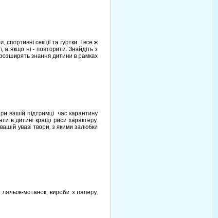
спортивні секції та гуртки. І все ж
, а якщо ні - повторити. Знайдіть з
і розширять знання дитини в рамках
При вашій підтримці час карантину
ти в дитині кращі риси характеру.
вашій увазі твори, з якими залюбки
я ляльок-мотанок, вироби з паперу,