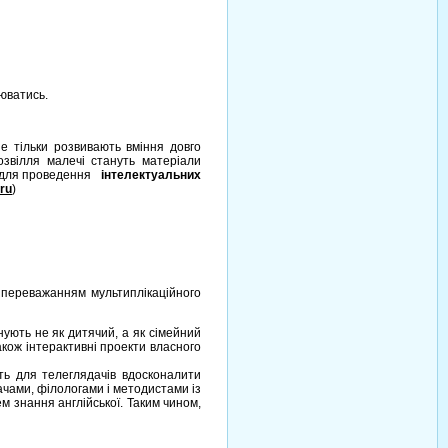
люватись.
 не тільки розвивають вміння довго
озвілля малечі стануть матеріали
 для проведення
інтелектуальних
ru
)
 переважанням мультиплікаційного
ують не як дитячий, а як сімейний
також інтерактивні проекти власного
ть для телеглядачів вдосконалити
ачами, філологами і методистами із
ем знання англійської. Таким чином,