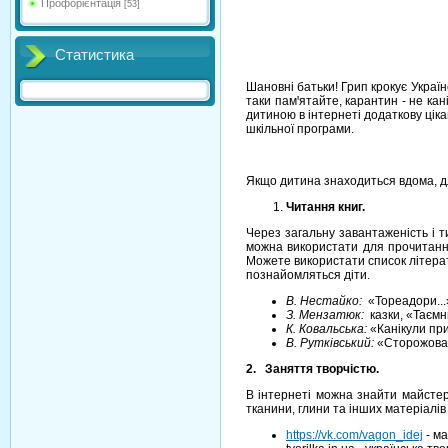
Профорієнтація
[53]
Статистика
Шановні батьки! Грип крокує Україн
таки памꞌятайте, карантин - не кан
дитиною в інтернеті додаткову цік
шкільної програми.
Якщо дитина знаходиться вдома, дл
Читання книг.
Через загальну завантаженість і 
можна використати для прочитання
Можете використати список літерат
познайомляться діти.
В. Нестайко:
«Тореадори...»
З. Мензатюк
:
казки, «Таємн
К. Ковальська:
«Канікули при
В. Рутківський:
«Сторожова 
2. Заняття творчістю.
В інтернеті можна знайти майстер-
тканини, глини та інших матеріалів
https://vk.com/vagon_idej
- ма