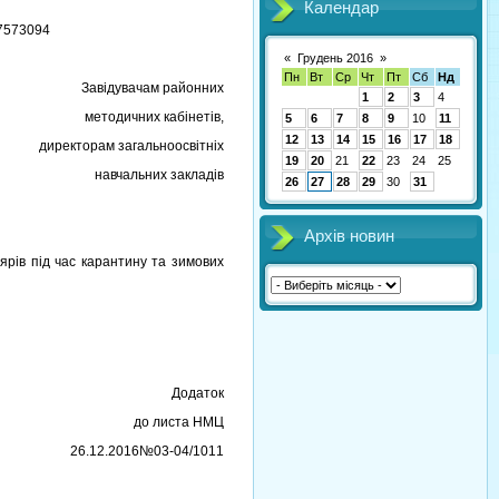
Календар
37573094
«
Грудень 2016
»
Пн
Вт
Ср
Чт
Пт
Сб
Нд
Завідувачам районних
1
2
3
4
методичних кабінетів,
5
6
7
8
9
10
11
12
13
14
15
16
17
18
директорам загальноосвітніх
19
20
21
22
23
24
25
навчальних закладів
26
27
28
29
30
31
Архів новин
рів під час карантину та зимових
ними батьків.
Додаток
до листа НМЦ
26.12.2016№03-04/1011