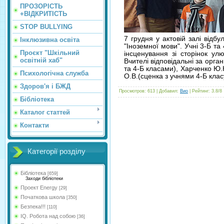
ПРОЗОРІСТЬ
+ВІДКРИТІСТЬ
STOP BULLYING
7 грудня у актовій залі відб
Інклюзивна освіта
"Іноземної мови". Учні 3-Б та
Проєкт "Шкільний
інсценування зі сторінок у
освітній хаб"
Вчителі відповідальні за орга
та 4-Б класами), Харченко Ю.
Психологічна служба
О.В.(сценка з учнями 4-Б клас
Здоров'я і БЖД
Просмотров
:
613
|
Добавил
:
Вио
|
Рейтинг
:
3.8
/
8
Бібліотека
Каталог статтей
Контакти
Категорії розділу
Бібліотека
[659]
Заходи бібліотеки
Проект Energy
[29]
Початкова школа
[350]
Безпека!!!
[110]
IQ. Робота над собою
[36]