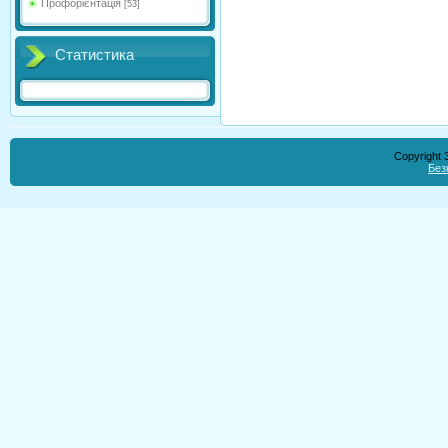
Профорієнтація
[53]
Статистика
Copyright
Без