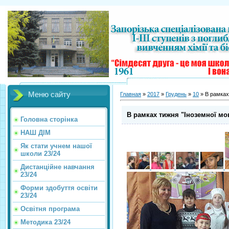
Меню сайту
Главная
»
2017
»
Грудень
»
10
» В рамках
В рамках тижня "Іноземної мо
Головна сторінка
НАШ ДІМ
Як стати учнем нашої
школи 23/24
Дистанційне навчання
23/24
Форми здобуття освіти
23/24
Освітня програма
Методика 23/24