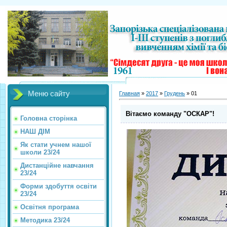
Меню сайту
Главная
»
2017
»
Грудень
»
01
Вітаємо команду "ОСКАР"!
Головна сторінка
НАШ ДІМ
Як стати учнем нашої
школи 23/24
Дистанційне навчання
23/24
Форми здобуття освіти
23/24
Освітня програма
Методика 23/24