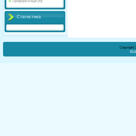
Профорієнтація
[53]
Статистика
Copyright
Без