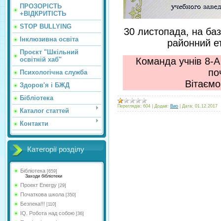
ПРОЗОРІСТЬ
+ВІДКРИТІСТЬ
STOP BULLYING
30 листопада, на баз
Інклюзивна освіта
районний е
Проєкт "Шкільний
освітній хаб"
Команда учнів 8-
по
Психологічна служба
Вітаємо
Здоров'я і БЖД
Бібліотека
Переглядів:
604
|
Додав:
Вио
|
Дата:
01.12.2017
Каталог статтей
Контакти
Категорії розділу
Бібліотека
[659]
Заходи бібліотеки
Проект Energy
[29]
Початкова школа
[350]
Безпека!!!
[110]
IQ. Робота над собою
[36]