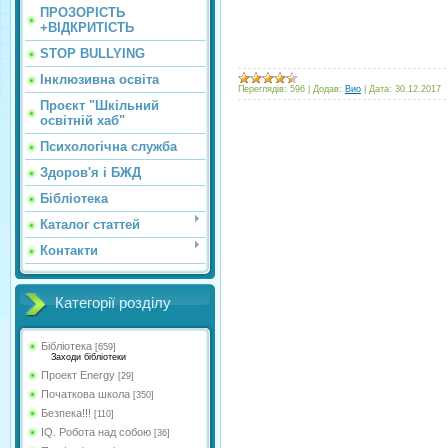
ПРОЗОРІСТЬ
+ВІДКРИТІСТЬ
STOP BULLYING
Інклюзивна освіта
Переглядів:
596
|
Додав:
Вио
|
Дата:
30.12.2017
Проєкт "Шкільний
освітній хаб"
Психологічна служба
Здоров'я і БЖД
Бібліотека
Каталог статтей
Контакти
Категорії розділу
Бібліотека
[659]
Заходи бібліотеки
Проект Energy
[29]
Початкова школа
[350]
Безпека!!!
[110]
IQ. Робота над собою
[36]