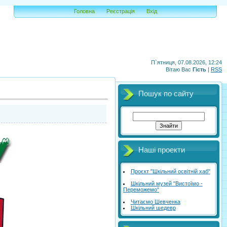
Головна
Реєстрація
Вхід
П`ятниця, 07.08.2026, 12:24
Вітаю Вас
Гість
|
RSS
Пошук по сайту
Наші проекти
Проєкт "Шкільний освітній хаб"
Шкільний музей "Вистоїмо -
Переможемо"
Читаємо Шевченка
Шкільний шедевр