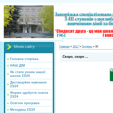
Меню сайту
Главная
»
2017
»
Грудень
»
30
Скоро, скоро ...
Головна сторінка
НАШ ДІМ
Як стати учнем нашої
школи 23/24
Дистанційне навчання
23/24
Форми здобуття освіти
23/24
Освітня програма
Методика 23/24