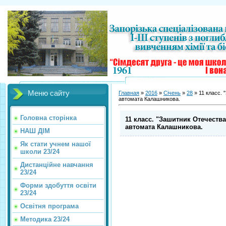
Меню сайту
Главная
»
2016
»
Січень
»
28
» 11 класс.
автомата Калашникова.
Головна сторінка
11 класс. "Зашитник Отечеств
автомата Калашникова.
НАШ ДІМ
Як стати учнем нашої
школи 23/24
Дистанційне навчання
23/24
Форми здобуття освіти
23/24
Освітня програма
Методика 23/24