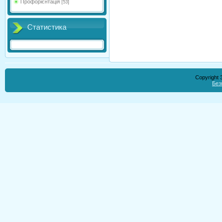
Профорієнтація
[53]
Статистика
Copyright
Без