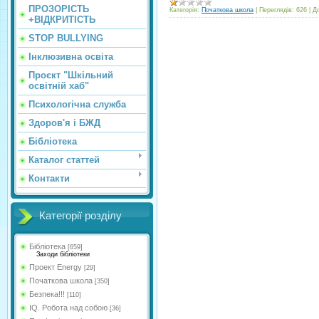
ПРОЗОРІСТЬ
Категорія:
Початкова школа
|
Переглядів:
626
|
Д
+ВІДКРИТІСТЬ
STOP BULLYING
Інклюзивна освіта
Проєкт "Шкільний
освітній хаб"
Психологічна служба
Здоров'я і БЖД
Бібліотека
Каталог статтей
Контакти
Категорії розділу
Бібліотека
[659]
Заходи бібліотеки
Проект Energy
[29]
Початкова школа
[350]
Безпека!!!
[110]
IQ. Робота над собою
[36]