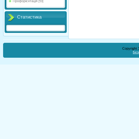
Профорієнтація
[53]
Статистика
Copyright
Без