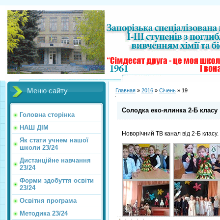
Меню сайту
Главная
»
2016
»
Січень
»
19
Солодка еко-ялинка 2-Б класу
Головна сторінка
НАШ ДІМ
Новорічний ТВ канал від 2-Б класу
Як стати учнем нашої
школи 23/24
Дистанційне навчання
23/24
Форми здобуття освіти
23/24
Освітня програма
Методика 23/24