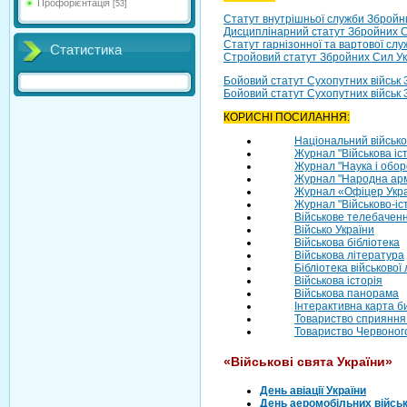
Профорієнтація
[53]
Статут внутрішньої служби Збройн
Дисциплінарний статут Збройних С
Статут гарнізонної та вартової сл
Статистика
Стройовий статут Збройних Сил Ук
Бойовий статут Сухопутних військ З
Бойовий статут Сухопутних військ З
КОРИСНІ ПОСИЛАННЯ:
Національний військо
Журнал "Військова іст
Журнал "Наука і обор
Журнал "Народна арм
Журнал «Офіцер Укр
Журнал "Військово-іс
Військове телебачен
Військо України
Військова бібліотека
Військова література
Бібліотека військової
Військова історія
Військова панорама
Інтерактивна карта би
Товариство сприяння 
Товариство Червоног
«Військові свята України»
День авіації України
День аеромобільних війсь