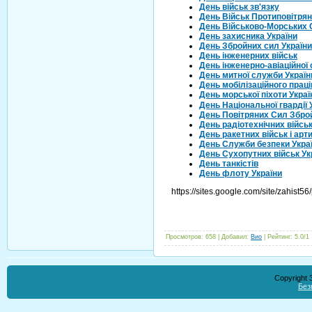
День військ зв'язку
День Військ Протиповітрян
День Військово-Морських 
День захисника України
День Збройних сил України
День інженерних військ
День інженерно-авіаційної 
День митної служби Україн
День мобілізаційного прац
День морської піхоти Украї
День Національної гвардії 
День Повітряних Сил Збро
День радіотехнічних війсь
День ракетних військ і арти
День Служби безпеки Укра
День Сухопутних військ Ук
День танкістів
День флоту України
https://sites.google.com/site/zahist
Просмотров
:
658
|
Добавил
:
Вио
|
Рейтинг
:
5.0
/
1
Copyright
Без