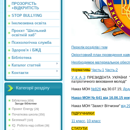
ПРОЗОРІСТЬ
+ВІДКРИТІСТЬ
STOP BULLYING
Інклюзивна освіта
Проєкт "Шкільний
освітній хаб"
Психологічна служба
Перелік розділів і тем
Здоров'я і БЖД
Орієнтовний план проведення навч
Бібліотека
Необходимое материальное обес
Каталог статтей
Нормативы
Часть-1
Часть-2
Контакти
У К А З
ПРЕЗИДЕНТА УКРАЇНИ "Про
патріотичного виховання молоді"
Категорії розділу
Наказ МОН
№826
від 30.07.15;
Дод
Наказ МОН № 641 від 16.06.15 рок
Бібліотека
[659]
Заходи бібліотеки
Наказ МОН "Захист Вітчизни"
від 2
Проект Energy
[29]
ПІДРУЧНИКИ:
Початкова школа
[350]
Безпека!!!
[110]
11 класс
,
10 класс
IQ. Робота над собою
[36]
СТАТУТИ: