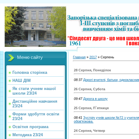
Меню сайту
Главная
»
2017
»
Серпень
28 Серпня, Понеділок
Головна сторінка
08:37
Дорогі вчителі, батьки, однокласни
НАШ ДІМ
Як стати учнем нашої
26 Серпня, Субота
школи 23/24
09:47
Дорога в школу
Дистанційне навчання
23/24
25 Серпня, П`ятниця
Форми здобуття освіти
08:41
Зустріч учнів школи №72 з учителя
23/24
обов'язкова.
Освітня програма
24 Серпня, Четвер
Методика 23/24