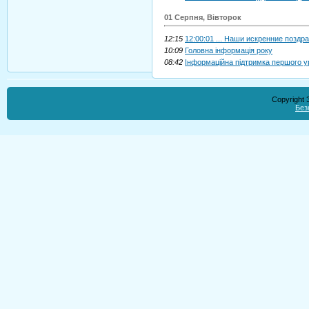
01 Серпня, Вівторок
12:15
12:00:01 ... Наши искренние позд
10:09
Головна інформація року
08:42
Інформаційна підтримка першого у
Copyright
Без