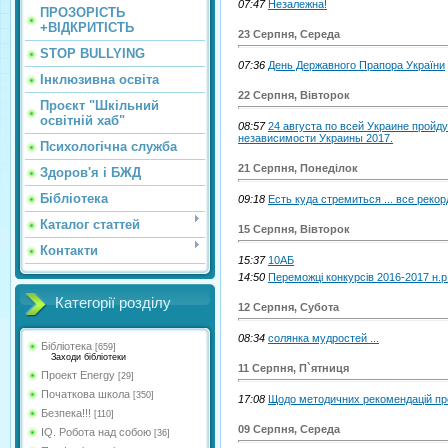
07:47
Незалежна!
ПРОЗОРІСТЬ
+ВІДКРИТІСТЬ
23 Серпня, Середа
STOP BULLYING
07:36
День Державного Прапора України
Інклюзивна освіта
22 Серпня, Вівторок
Проєкт "Шкільний
освітній хаб"
08:57
24 августа по всей Украине пройд
независимости Украины 2017.
Психологічна служба
21 Серпня, Понеділок
Здоров'я і БЖД
Бібліотека
09:18
Есть куда стремиться ... все рекор
Каталог статтей
15 Серпня, Вівторок
Контакти
15:37
10АБ
14:50
Переможці конкурсів 2016-2017 н.р
Категорії розділу
12 Серпня, Субота
08:34
солянка мудростей ...
Бібліотека
[659]
Заходи бібліотеки
11 Серпня, П`ятниця
Проект Energy
[29]
Початкова школа
[350]
17:08
Щодо методичних рекомендацій про
Безпека!!!
[110]
09 Серпня, Середа
IQ. Робота над собою
[36]