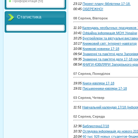
Профорієнтація
[53]
23:12
Проект плану бібліотеки 17-18.
00:45
ОБЕРЕЖНО!
Статистика
08 Серпня, Вівторок
11:10
Календарь необычных праздников 
10:41
Офіційна інформація МОН України
10:25
Буктрейлери та віртуальні виставк
10:17
Книжковий світ: Інтернет-навігатор
10:06
Книжкові новинки 17-18
09:54
Знаменні та пам’ятні дати Запоріж
09:35
Знаменні та пам’ятні дати 17-18 ро
08:54
КНИГИ-ЮВІЛЯРИ Запорізького кр
07 Серпня, Понеділок
19:05
Книги-ювіляри 17-18
19:01
Письменники-ювіляри 17-18
03 Серпня, Четвер
11:51
Навчальний календар 17/18 (інформ
02 Серпня, Середа
12:36
Библиотека17/18
10:32
Оглядова інформація до нового 20
10:04
60 тыс 928 новых студентов-бюдже