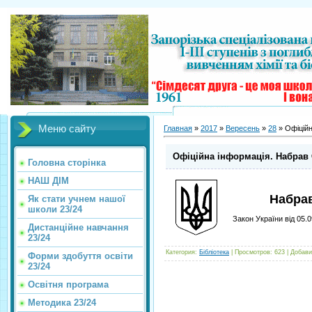
Меню сайту
Главная
»
2017
»
Вересень
»
28
» Офіційн
Офіційна інформація. Набрав ч
Головна сторінка
НАШ ДІМ
Набрав
Як стати учнем нашої
школи 23/24
Закон України від 05
Дистанційне навчання
23/24
Категория
:
Бібліотека
|
Просмотров
:
623
|
Добави
Форми здобуття освіти
23/24
Освітня програма
Методика 23/24