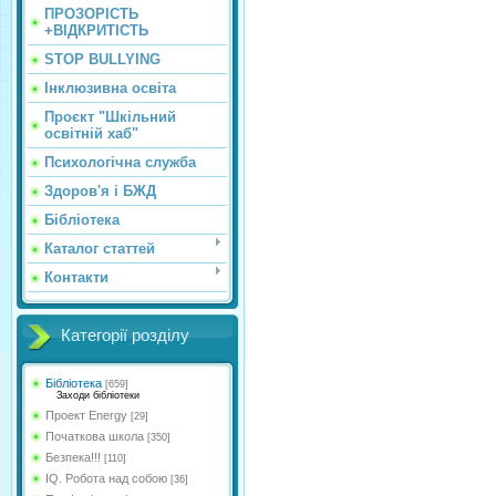
ПРОЗОРІСТЬ
+ВІДКРИТІСТЬ
STOP BULLYING
Інклюзивна освіта
Проєкт "Шкільний
освітній хаб"
Психологічна служба
Здоров'я і БЖД
Бібліотека
Каталог статтей
Контакти
Категорії розділу
Бібліотека
[659]
Заходи бібліотеки
Проект Energy
[29]
Початкова школа
[350]
Безпека!!!
[110]
IQ. Робота над собою
[36]