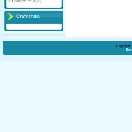
Профорієнтація
[53]
Статистика
Copyright
Без