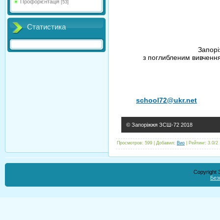
Профорієнтація
[53]
Статистика
Запорі
з поглибленим вивченням
school72@ukr.net
© Запоріжжя ЗСШ-72 2018
Просмотров
:
599
|
Добавил
:
Вио
|
Рейтинг
:
3.0
/
2
Copyright
Без