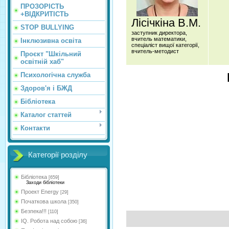
ПРОЗОРІСТЬ
+ВІДКРИТІСТЬ
Лісічкіна В.М.
STOP BULLYING
заступник директора,
вчитель математики,
Інклюзивна освіта
спеціаліст вищої категорії,
вчитель-методист
Проєкт "Шкільний
освітній хаб"
Психологічна служба
Здоров'я і БЖД
Бібліотека
Каталог статтей
Контакти
Категорії розділу
Бібліотека
[659]
Заходи бібліотеки
Проект Energy
[29]
Початкова школа
[350]
Безпека!!!
[110]
IQ. Робота над собою
[36]