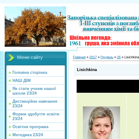
Меню сайту
Главная
»
2017
»
Грудень
»
26
» Lisichkin
Lisichkina
Головна сторінка
НАШ ДІМ
Як стати учнем нашої
школи 23/24
Дистанційне навчання
23/24
Форми здобуття освіти
23/24
Освітня програма
Методика 23/24