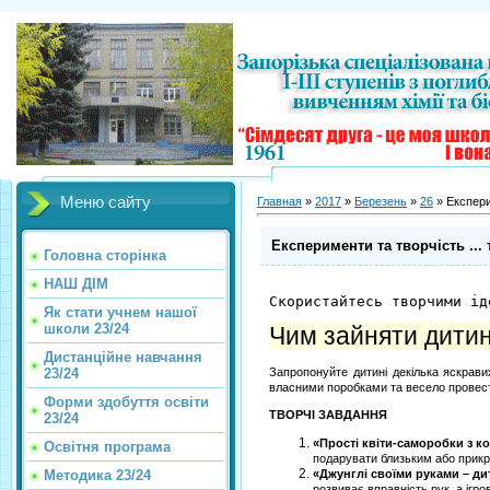
Меню сайту
Главная
»
2017
»
Березень
»
26
» Експерим
Експерименти та творчість ... 
Головна сторінка
НАШ ДІМ
Скористайтесь творчими ід
Як стати учнем нашої
школи 23/24
Чим зайняти дитин
Дистанційне навчання
23/24
Запропонуйте дитині декілька яскрави
власними поробками та весело провест
Форми здобуття освіти
ТВОРЧІ ЗАВДАННЯ
23/24
«Прості квіти-саморобки з к
Освітня програма
подарувати близьким або прикр
Методика 23/24
«Джунглі своїми руками – дит
розвиває вправність рук, а ігро