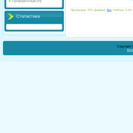
Профорієнтація
[53]
Просмотров
:
579
|
Добавил
:
Вио
|
Рейтинг
:
5.0
/
1
Статистика
Copyright
Без