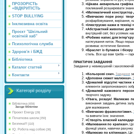
ПРОЗОРІСТЬ
«Цікава акварельна графіка
+ВІДКРИТІСТЬ
покликаний розширювати знання 
«Математичний конструктор д
STOP BULLYING
«Вивчаємо пори року: творч
розфарбовування, вирізання, на
Інклюзивна освіта
«Ілюструємо казки в техніці «
«Абстрактний живопис дитя
Проєкт "Шкільний
внутрішній світ, без усіляких на
освітній хаб"
«Робимо напис для інтер'єру в
натягування ниток. Якщо перши
Психологічна служба
розвиває естетичне бачення.
«Браслет із булавок і бісер
Здоров'я і БЖД
стиль. Все що вам треба — гарн
Бібліотека
ПРАКТИЧНІ ЗАВДАННЯ
Завдання у невимушеній і захоплюючій 
Каталог статтей
«Кольорові сни».
Завдання
за
Контакти
«Доповни сюжет малюнка».
«Домалюй відсутні частини 
елементи запропонованого зоб
Категорії розділу
«Домалюй казкового персон
творчого задуму.
«Увага, розшук! Малюємо п
виконання завдань дитина залуч
Бібліотека
[659]
Заходи бібліотеки
для малювання.
«Вивчаємо фразеологізми».
Проект Energy
[29]
та вивчити їхнє значення.
Початкова школа
[350]
«Створіть власний календар
Безпека!!!
[110]
«Малювання по крапках».
Ц
функції уваги, навички рахунку 
IQ. Робота над собою
[36]
«Малюємо по клітинках».
Це