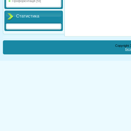
Профорієнтація
[53]
Статистика
Copyright
Без