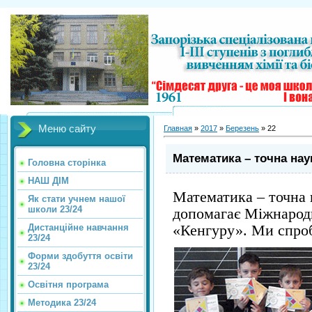
Меню сайту
Главная
»
2017
»
Березень
»
22
Математика – точна нау
Головна сторінка
НАШ ДІМ
Математика – точна 
Як стати учнем нашої
школи 23/24
допомагає Міжнарод
«Кенгуру». Ми спроб
Дистанційне навчання
23/24
Форми здобуття освіти
23/24
Освітня програма
Методика 23/24