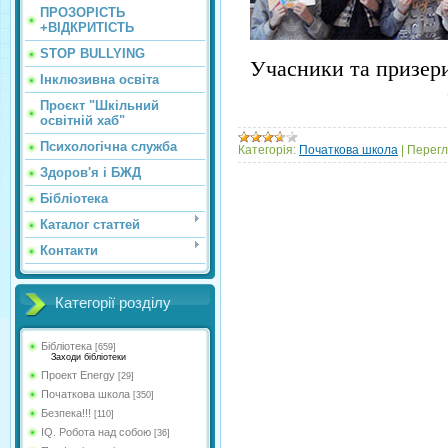
ПРОЗОРІСТЬ
+ВІДКРИТІСТЬ
STOP BULLYING
Учасники та призери
Інклюзивна освіта
Проєкт "Шкільний
освітній хаб"
Психологічна служба
Категорія:
Початкова школа
|
Перегл
Здоров'я і БЖД
Бібліотека
Каталог статтей
Контакти
Категорії розділу
Бібліотека
[659]
Заходи бібліотеки
Проект Energy
[29]
Початкова школа
[350]
Безпека!!!
[110]
IQ. Робота над собою
[36]