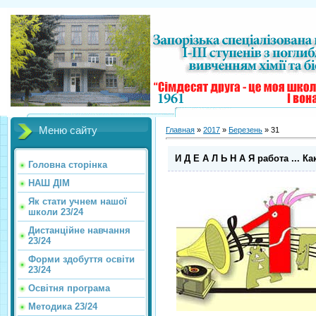
Меню сайту
Главная
»
2017
»
Березень
»
31
И Д Е А Л Ь Н А Я работа ... К
Головна сторінка
НАШ ДІМ
Як стати учнем нашої
школи 23/24
Дистанційне навчання
23/24
Форми здобуття освіти
23/24
Освітня програма
Методика 23/24