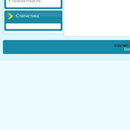
Профорієнтація
[53]
Статистика
Copyright
Без