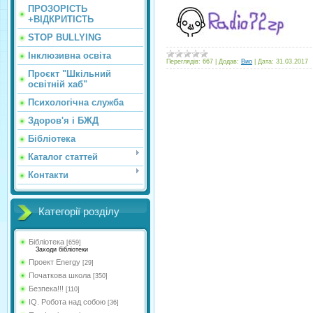
ПРОЗОРІСТЬ
+ВІДКРИТІСТЬ
STOP BULLYING
Інклюзивна освіта
Переглядів:
667
|
Додав:
Вио
|
Дата:
31.03.2017
Проєкт "Шкільний
освітній хаб"
Психологічна служба
Здоров'я і БЖД
Бібліотека
Каталог статтей
Контакти
Категорії розділу
Бібліотека
[659]
Заходи бібліотеки
Проект Energy
[29]
Початкова школа
[350]
Безпека!!!
[110]
IQ. Робота над собою
[36]