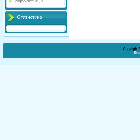
Профорієнтація
[53]
Статистика
Copyright
Без