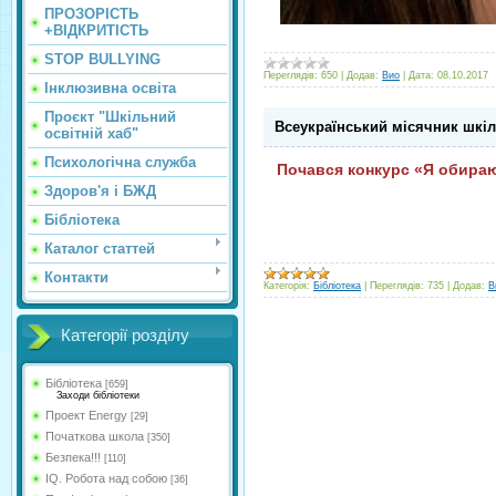
ПРОЗОРІСТЬ
+ВІДКРИТІСТЬ
STOP BULLYING
Переглядів:
650
|
Додав:
Вио
|
Дата:
08.10.2017
Інклюзивна освіта
Проєкт "Шкільний
Всеукраїнський місячник шкіль
освітній хаб"
Психологічна служба
Почався конкурс «Я обира
Здоров'я і БЖД
Бібліотека
Каталог статтей
Контакти
Категорія:
Бібліотека
|
Переглядів:
735
|
Додав:
В
Категорії розділу
Бібліотека
[659]
Заходи бібліотеки
Проект Energy
[29]
Початкова школа
[350]
Безпека!!!
[110]
IQ. Робота над собою
[36]