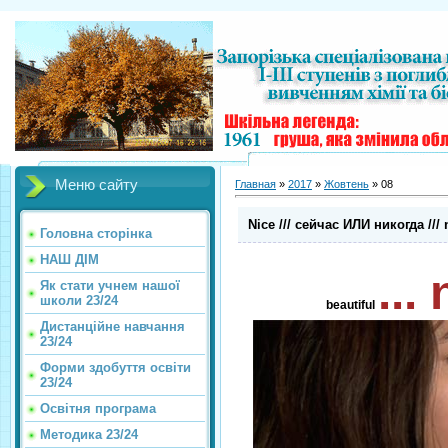
Меню сайту
Главная
»
2017
»
Жовтень
»
08
Nice /// сейчас ИЛИ никогда ///
Головна сторінка
НАШ ДІМ
... 
Як стати учнем нашої
школи 23/24
beautiful
Дистанційне навчання
23/24
Форми здобуття освіти
23/24
Освітня програма
Методика 23/24