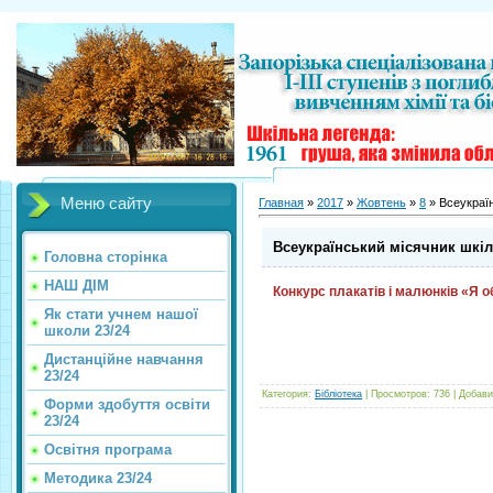
Меню сайту
Главная
»
2017
»
Жовтень
»
8
» Всеукраїн
Всеукраїнський місячник шкіль
Головна сторінка
НАШ ДІМ
Конкурс плакатів і малюнків «Я 
Як стати учнем нашої
школи 23/24
Дистанційне навчання
23/24
Категория
:
Бібліотека
|
Просмотров
:
736
|
Добави
Форми здобуття освіти
23/24
Освітня програма
Методика 23/24