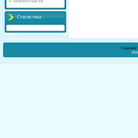
Профорієнтація
[53]
Статистика
Copyright
Без