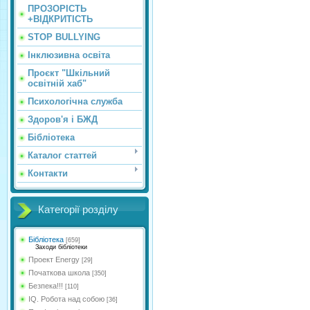
ПРОЗОРІСТЬ
+ВІДКРИТІСТЬ
STOP BULLYING
Інклюзивна освіта
Проєкт "Шкільний
освітній хаб"
Психологічна служба
Здоров'я і БЖД
Бібліотека
Каталог статтей
Контакти
Категорії розділу
Бібліотека
[659]
Заходи бібліотеки
Проект Energy
[29]
Початкова школа
[350]
Безпека!!!
[110]
IQ. Робота над собою
[36]