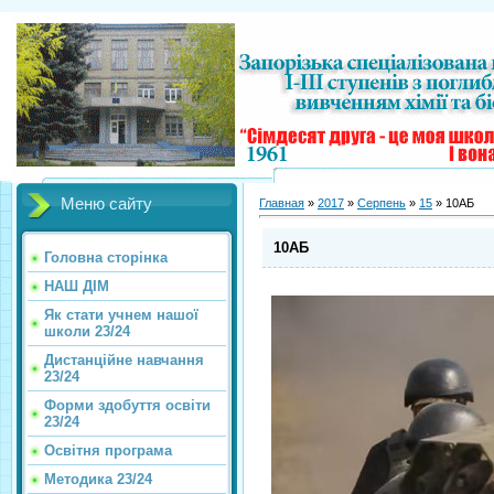
Меню сайту
Главная
»
2017
»
Серпень
»
15
» 10АБ
10АБ
Головна сторінка
НАШ ДІМ
Як стати учнем нашої
школи 23/24
Дистанційне навчання
23/24
Форми здобуття освіти
23/24
Освітня програма
Методика 23/24