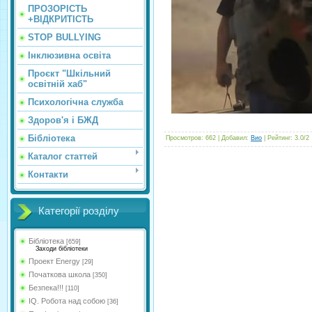
ПРОЗОРІСТЬ
+ВІДКРИТІСТЬ
STOP BULLYING
Інклюзивна освіта
Проєкт "Шкільний
освітній хаб"
Психологічна служба
Здоров'я і БЖД
Бібліотека
Просмотров
:
662
|
Добавил
:
Вио
|
Рейтинг
:
3.0
/
2
Каталог статтей
Контакти
Категорії розділу
Бібліотека
[659]
Заходи бібліотеки
Проект Energy
[29]
Початкова школа
[350]
Безпека!!!
[110]
IQ. Робота над собою
[36]