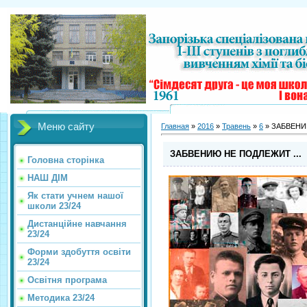
Меню сайту
Главная
»
2016
»
Травень
»
6
» ЗАБВЕНИ
ЗАБВЕНИЮ НЕ ПОДЛЕЖИТ ...
Головна сторінка
НАШ ДІМ
Як стати учнем нашої
школи 23/24
Дистанційне навчання
23/24
Форми здобуття освіти
23/24
Освітня програма
Методика 23/24