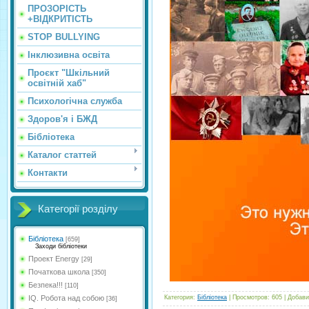
ПРОЗОРІСТЬ
+ВІДКРИТІСТЬ
STOP BULLYING
Інклюзивна освіта
Проєкт "Шкільний
освітній хаб"
Психологічна служба
Здоров'я і БЖД
Бібліотека
Каталог статтей
Контакти
Категорії розділу
Бібліотека
[659]
Заходи бібліотеки
Проект Energy
[29]
Початкова школа
[350]
Безпека!!!
[110]
IQ. Робота над собою
Категория
:
Бібліотека
|
Просмотров
:
605
|
Добави
[36]