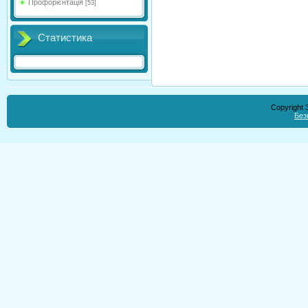
Профорієнтація
[53]
Статистика
Copyright
Без