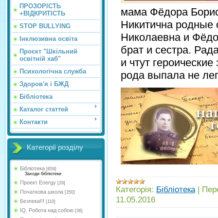
ПРОЗОРІСТЬ
мама Фёдора Борис
+ВІДКРИТІСТЬ
Никитична родные 
STOP BULLYING
Николаевна и Фёд
Інклюзивна освіта
брат и сестра. Рад
Проєкт "Шкільний
освітній хаб"
и чтут героические
Психологічна служба
рода выпала не ле
Здоров'я і БЖД
Бібліотека
Каталог статтей
Контакти
Категорії розділу
Бібліотека
[659]
Заходи бібліотеки
Проект Energy
[29]
Категорія:
Бібліотека
|
Пер
Початкова школа
[350]
11.05.2016
Безпека!!!
[110]
IQ. Робота над собою
[36]