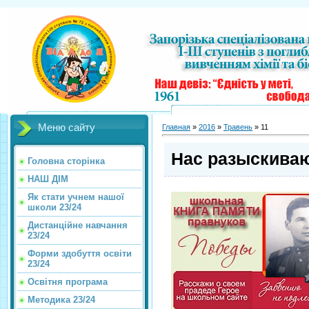
Меню сайту
Главная
»
2016
»
Травень
»
11
Нас разыскивают
Головна сторінка
НАШ ДІМ
Як стати учнем нашої
школи 23/24
Дистанційне навчання
23/24
Форми здобуття освіти
23/24
Освітня програма
Методика 23/24