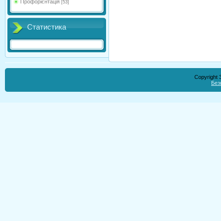
Профорієнтація
[53]
Статистика
Copyright
Без