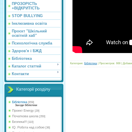
ПРОЗОРІСТЬ
+ВІДКРИТІСТЬ
STOP BULLYING
Інклюзивна освіта
Проєкт "Шкільний
освітній хаб"
Психологічна служба
Здоров'я і БЖД
Бібліотека
Категория
:
Бібліотека
|
Просмотров
:
668
|
Добави
Каталог статтей
Контакти
Категорії розділу
Бібліотека
[659]
Заходи бібліотеки
Проект Energy
[29]
Початкова школа
[350]
Безпека!!!
[110]
IQ. Робота над собою
[36]