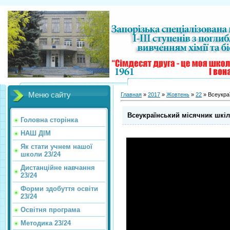
Меню сайту
Главная
»
2017
»
Жовтень
»
22
» Всеукраї
Всеукраїнський місячник шкіль
Головна сторінка
НАШ ДІМ
Як стати учнем нашої
школи 23/24
Дистанційне навчання
23/24
Форми здобуття освіти
23/24
Освітня програма
Методика 23/24