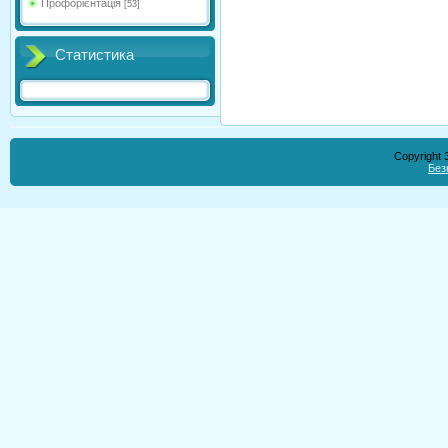
Профорієнтація
[53]
Статистика
Copyright
Без