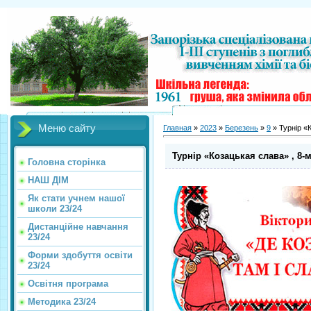
Меню сайту
Главная
»
2023
»
Березень
»
9
» Турнір «К
Турнір «Козацькая слава» , 8-м
Головна сторінка
НАШ ДІМ
Як стати учнем нашої
школи 23/24
Дистанційне навчання
23/24
Форми здобуття освіти
23/24
Освітня програма
Методика 23/24