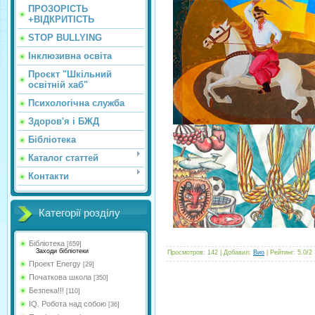
ПРОЗОРІСТЬ
+ВІДКРИТІСТЬ
STOP BULLYING
Інклюзивна освіта
Проєкт "Шкільний
освітній хаб"
Психологічна служба
Здоров'я і БЖД
Бібліотека
Каталог статтей
Контакти
Категорії розділу
Бібліотека
[659]
Заходи бібліотеки
Просмотров
:
142
|
Добавил
:
Вио
|
Рейтинг
:
5.0
/
2
Проект Energy
[29]
Початкова школа
[350]
Безпека!!!
[110]
IQ. Робота над собою
[36]