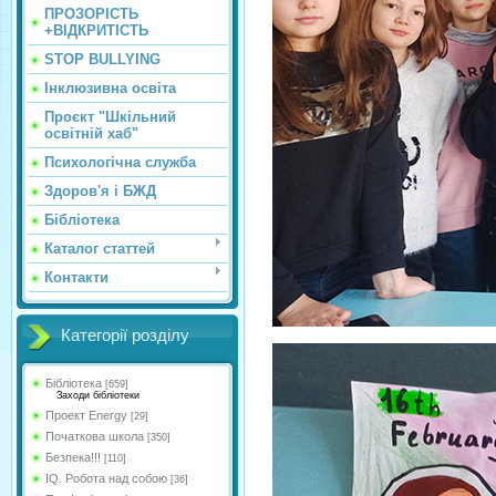
ПРОЗОРІСТЬ
+ВІДКРИТІСТЬ
STOP BULLYING
Інклюзивна освіта
Проєкт "Шкільний
освітній хаб"
Психологічна служба
Здоров'я і БЖД
Бібліотека
Каталог статтей
Контакти
Категорії розділу
Бібліотека
[659]
Заходи бібліотеки
Проект Energy
[29]
Початкова школа
[350]
Безпека!!!
[110]
IQ. Робота над собою
[36]