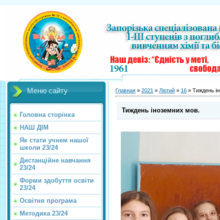
Меню сайту
Главная
»
2021
»
Лютий
»
16
» Тиждень ін
Тиждень іноземних мов.
Головна сторінка
НАШ ДІМ
Як стати учнем нашої
школи 23/24
Дистанційне навчання
23/24
Форми здобуття освіти
23/24
Освітня програма
Методика 23/24