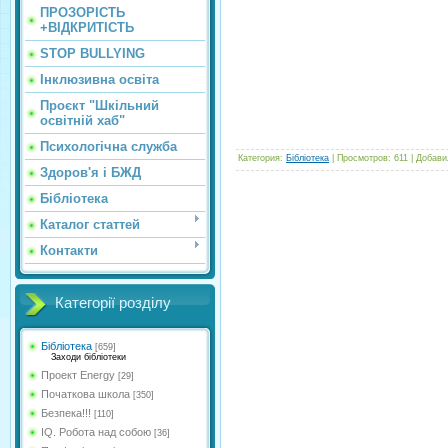
ПРОЗОРІСТЬ
+ВІДКРИТІСТЬ
STOP BULLYING
Інклюзивна освіта
Проєкт "Шкільний
освітній хаб"
Психологічна служба
Категория
:
Бібліотека
|
Просмотров
:
611
|
Добави
Здоров'я і БЖД
Бібліотека
Каталог статтей
Контакти
Категорії розділу
Бібліотека
[659]
Заходи бібліотеки
Проект Energy
[29]
Початкова школа
[350]
Безпека!!!
[110]
IQ. Робота над собою
[36]