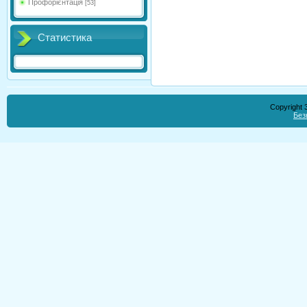
Профорієнтація
[53]
Статистика
Copyright
Без