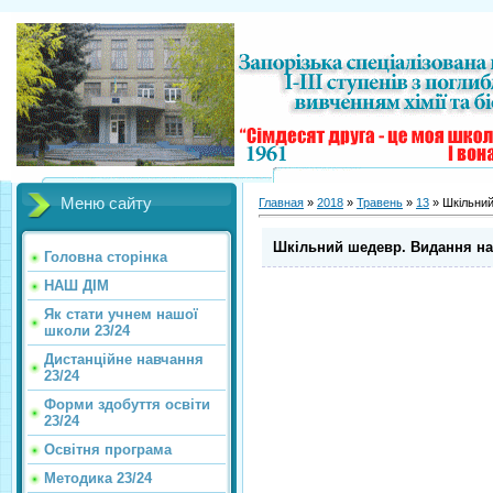
Меню сайту
Главная
»
2018
»
Травень
»
13
» Шкільний
Шкільний шедевр. Видання на
Головна сторінка
НАШ ДІМ
Як стати учнем нашої
школи 23/24
Дистанційне навчання
23/24
Форми здобуття освіти
23/24
Освітня програма
Методика 23/24