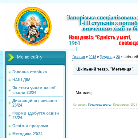
Меню сайту
Главная
»
2018
»
Грудень
»
20
» Шкільний
Шкільний театр. "Метелиця".
Головна сторінка
НАШ ДІМ
Як стати учнем нашої
школи 23/24
Метелиця.
Дистанційне навчання
23/24
Категория
:
Початкова школа
|
Просмотров
:
550
|
Форми здобуття освіти
23/24
Освітня програма
Методика 23/24