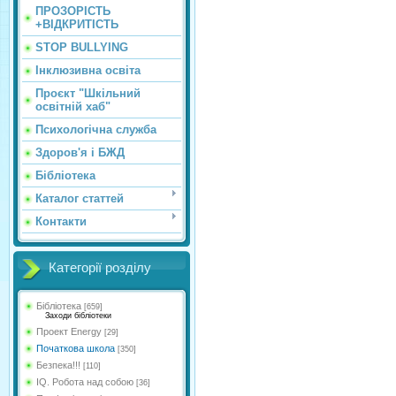
ПРОЗОРІСТЬ
+ВІДКРИТІСТЬ
STOP BULLYING
Інклюзивна освіта
Проєкт "Шкільний
освітній хаб"
Психологічна служба
Здоров'я і БЖД
Бібліотека
Каталог статтей
Контакти
Категорії розділу
Бібліотека
[659]
Заходи бібліотеки
Проект Energy
[29]
Початкова школа
[350]
Безпека!!!
[110]
IQ. Робота над собою
[36]