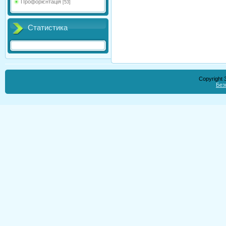
Профорієнтація
[53]
Статистика
Copyright
Без