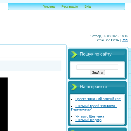
Головна
Реєстрація
Вхід
Четвер, 06.08.2026, 18:16
Вітаю Вас
Гість
|
RSS
Пошук по сайту
Наші проекти
Проєкт "Шкільний освітній хаб"
Шкільний музей "Вистоїмо -
Переможемо"
Читаємо Шевченка
Шкільний шедевр