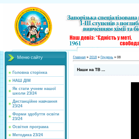
Меню сайту
Главная
»
2018
»
Грудень
»
08
Наши на ТВ ...
Головна сторінка
НАШ ДІМ
Як стати учнем нашої
школи 23/24
Дистанційне навчання
23/24
Форми здобуття освіти
23/24
Освітня програма
Методика 23/24