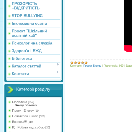
ПРОЗОРІСТЬ
+ВІДКРИТІСТЬ
STOP BULLYING
Інклюзивна освіта
Проєкт "Шкільний
освітній хаб"
Психологічна служба
Здоров'я і БЖД
Бібліотека
Каталог статтей
Категорія:
Проект Energy
|
Переглядів:
665
|
Дода
Контакти
Категорії розділу
Бібліотека
[659]
Заходи бібліотеки
Проект Energy
[29]
Початкова школа
[350]
Безпека!!!
[110]
IQ. Робота над собою
[36]