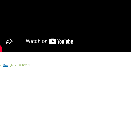
в:
Вио
|
Дата:
08.12.2018