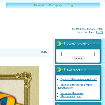
Головна
Реєстрація
Вхід
Субота, 08.08.2026, 14:15
Вітаю Вас
Гість
|
RSS
Пошук по сайту
15:35
Наші проекти
Проєкт "Шкільний освітній хаб"
Шкільний музей "Вистоїмо -
Переможемо"
Читаємо Шевченка
Шкільний шедевр