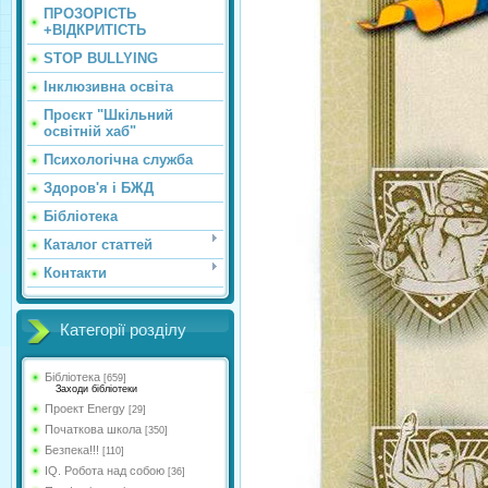
ПРОЗОРІСТЬ
+ВІДКРИТІСТЬ
STOP BULLYING
Інклюзивна освіта
Проєкт "Шкільний
освітній хаб"
Психологічна служба
Здоров'я і БЖД
Бібліотека
Каталог статтей
Контакти
Категорії розділу
Бібліотека
[659]
Заходи бібліотеки
Проект Energy
[29]
Початкова школа
[350]
Безпека!!!
[110]
IQ. Робота над собою
[36]