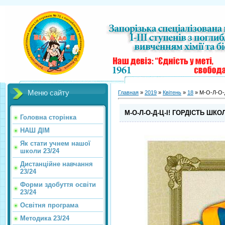
Меню сайту
Главная
»
2019
»
Квітень
»
18
» М-О-Л-О-
М-О-Л-О-Д-Ц-І! ГОРДІСТЬ ШКОЛ
Головна сторінка
НАШ ДІМ
Як стати учнем нашої
школи 23/24
Дистанційне навчання
23/24
Форми здобуття освіти
23/24
Освітня програма
Методика 23/24