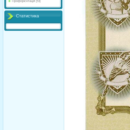
Профорієнтація
[53]
Статистика