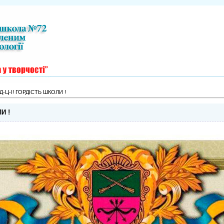
Д-Ц-І! ГОРДІСТЬ ШКОЛИ !
И !