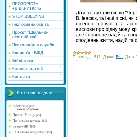
ПРОЗОРІСТЬ
+ВІДКРИТІСТЬ
Діти заслухали пісню “Черв
STOP BULLYING
В. Івасюк, та інші пісні, я
пісенної творчості, а тако
Інклюзивна освіта
вислови про рідну мову, кр
Проєкт "Шкільний
але сповнене надій та спо
освітній хаб"
сподівань життя, надій та 
Психологічна служба
Здоров'я і БЖД
Переглядів:
517
|
Додав:
Вио
|
Дата:
Бібліотека
Каталог статтей
Контакти
Категорії розділу
Бібліотека
[659]
Заходи бібліотеки
Проект Energy
[29]
Початкова школа
[350]
Безпека!!!
[110]
IQ. Робота над собою
[36]