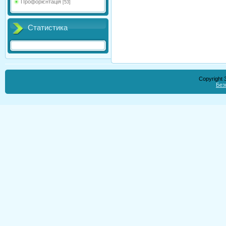
Профорієнтація
[53]
Статистика
Copyright
Без