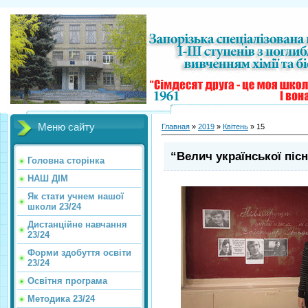
Меню сайту
Главная
»
2019
»
Квітень
»
15
“Велич української пісн
Головна сторінка
НАШ ДІМ
Як стати учнем нашої
школи 23/24
Дистанційне навчання
23/24
Форми здобуття освіти
23/24
Освітня програма
Методика 23/24