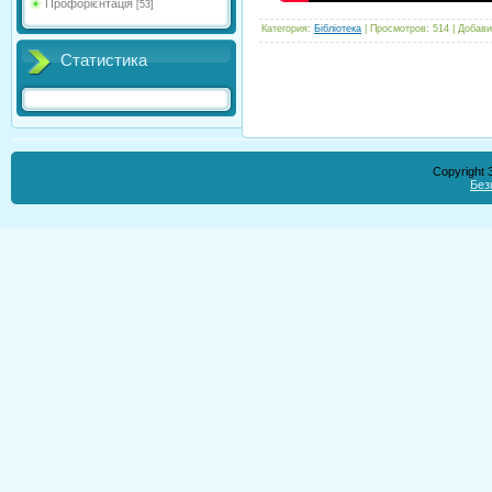
Профорієнтація
[53]
Категория
:
Бібліотека
|
Просмотров
:
514
|
Добави
Статистика
Copyright
Без