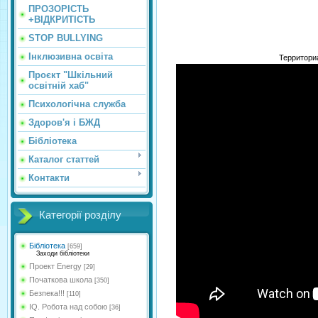
ПРОЗОРІСТЬ
+ВІДКРИТІСТЬ
STOP BULLYING
Інклюзивна освіта
Территори
Проєкт "Шкільний
освітній хаб"
Психологічна служба
Здоров'я і БЖД
Бібліотека
Каталог статтей
Контакти
Категорії розділу
Бібліотека
[659]
Заходи бібліотеки
Проект Energy
[29]
Початкова школа
[350]
Безпека!!!
[110]
IQ. Робота над собою
[36]