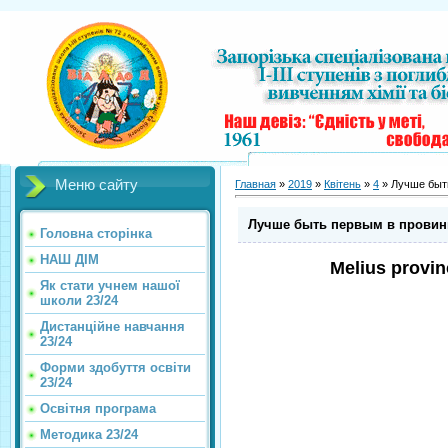
Меню сайту
Главная
»
2019
»
Квітень
»
4
» Лучше быть
Лучше быть первым в провин
Головна сторінка
НАШ ДІМ
Melius provi
Як стати учнем нашої
школи 23/24
Дистанційне навчання
23/24
Форми здобуття освіти
23/24
Освітня програма
Методика 23/24