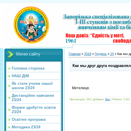
Меню сайту
Главная
»
2018
»
Грудень
»
24
» Как мы др
Как мы друг друга поздравляли
Головна сторінка
НАШ ДІМ
Як стати учнем нашої
школи 23/24
Метелиця.
Дистанційне навчання
23/24
Просмотров
:
543
|
Добавил
:
Вио
|
Рейтинг
:
5.0
/
1
Форми здобуття освіти
23/24
Освітня програма
Методика 23/24