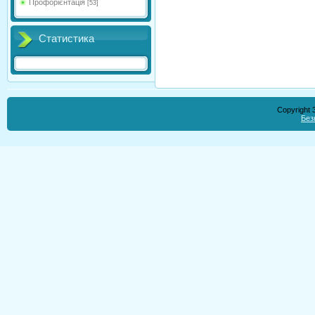
Профорієнтація
[53]
Статистика
Copyright
Без