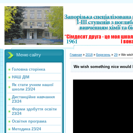
Меню сайту
Главная
»
2018
»
Березень
»
29
» We wish
We wish something nice would 
Головна сторінка
НАШ ДІМ
Як стати учнем нашої
школи 23/24
Дистанційне навчання
23/24
Форми здобуття освіти
23/24
Освітня програма
Методика 23/24