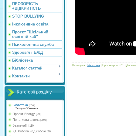
ПРОЗОРІСТЬ
+ВІДКРИТІСТЬ
STOP BULLYING
Інклюзивна освіта
Проєкт "Шкільний
освітній хаб"
Психологічна служба
Здоров'я і БЖД
Бібліотека
Категория
:
Бібліотека
|
Просмотров
:
611
|
Добави
Каталог статтей
Контакти
Категорії розділу
Бібліотека
[659]
Заходи бібліотеки
Проект Energy
[29]
Початкова школа
[350]
Безпека!!!
[110]
IQ. Робота над собою
[36]