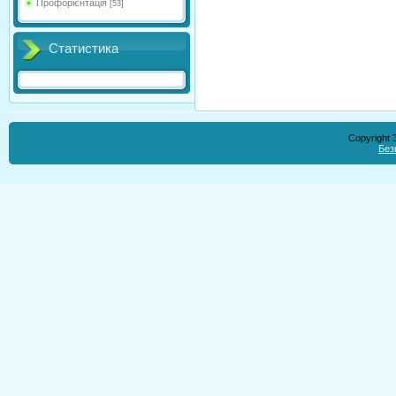
Профорієнтація
[53]
Статистика
Copyright
Без