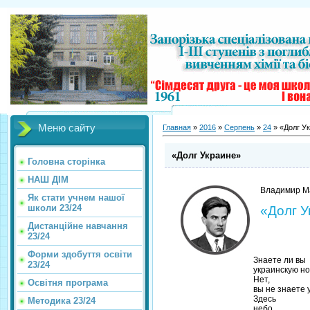
Меню сайту
Главная
»
2016
»
Серпень
»
24
» «Долг У
«Долг Украине»
Головна сторінка
НАШ ДІМ
Владимир М
Як стати учнем нашої
школи 23/24
«Долг У
Дистанційне навчання
23/24
Форми здобуття освіти
Знаете ли вы
23/24
украинскую н
Нет,
Освітня програма
вы не знаете 
Здесь
Методика 23/24
небо