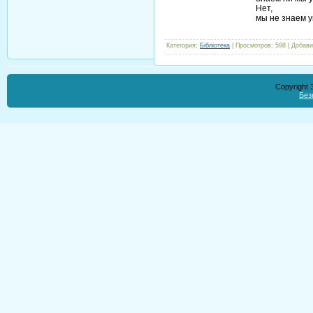
Нет,
мы не знаем у
Категория
:
Бібліотека
|
Просмотров
:
598
|
Добави
Copyright
Без