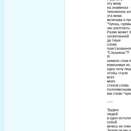
эту мову
на знаменах -
лексиконах ал
эта мова
величава и пр
"Чуешь, сурмы
час расплаты н
Разве может 
затрепанней
да тише
слова
поистасканно
"Слышишь"?!
Я
немало слов 
взвешивая их,
одно хочу лишь
чтобы стали
всех
моих
стихов слова
полновесными
как слово "чуе
-----
Трудно
людей
в одно истоло
собой
кичись не очен
Знаем ли мы 