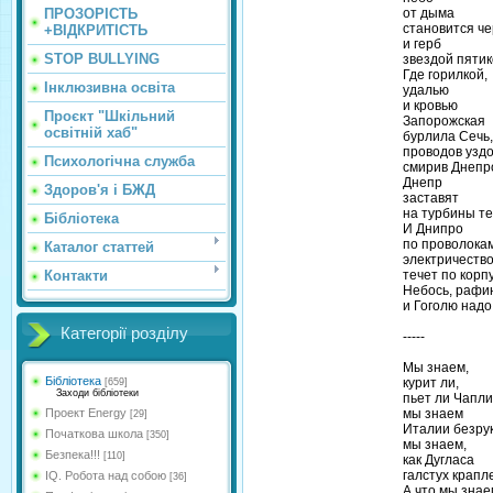
ПРОЗОРІСТЬ
от дыма
становится че
+ВІДКРИТІСТЬ
и герб
STOP BULLYING
звездой пятик
Где горилкой,
Інклюзивна освіта
удалью
и кровью
Проєкт "Шкільний
Запорожская
освітній хаб"
бурлила Сечь,
проводов узд
Психологічна служба
смирив Днепр
Днепр
Здоров'я і БЖД
заставят
на турбины те
Бібліотека
И Днипро
по проволока
Каталог статтей
электричеств
Контакти
течет по корп
Небось, рафи
и Гоголю надо
Категорії розділу
-----
Мы знаем,
Бібліотека
курит ли,
[659]
Заходи бібліотеки
пьет ли Чапли
Проект Energy
мы знаем
[29]
Италии безру
Початкова школа
[350]
мы знаем,
Безпека!!!
[110]
как Дугласа
галстух крапле
IQ. Робота над собою
[36]
А что мы знае