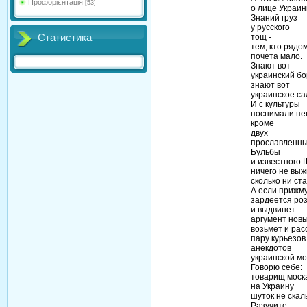
Профорієнтація
[53]
о лице Украи
Знаний груз
у русского
Статистика
тощ -
тем, кто рядом
почета мало.
Знают вот
украинский б
знают вот
украинское са
И с культуры
поснимали пе
кроме
двух
прославленны
Бульбы
и известного 
ничего не вы
сколько ни ст
А если прижму
зардеется ро
и выдвинет
аргумент новы
возьмет и рас
пару курьезов 
анекдотов
украинской мо
Говорю себе:
товарищ моск
на Украину
шуток не скал
Разучите