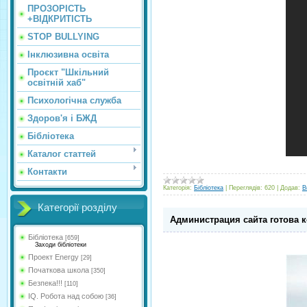
ПРОЗОРІСТЬ
+ВІДКРИТІСТЬ
STOP BULLYING
Інклюзивна освіта
Проєкт "Шкільний
освітній хаб"
Психологічна служба
Здоров'я і БЖД
Бібліотека
Каталог статтей
Контакти
Категорія:
Бібліотека
|
Переглядів:
620
|
Додав:
В
Категорії розділу
Администрация сайта готова 
Бібліотека
[659]
Заходи бібліотеки
Проект Energy
[29]
Початкова школа
[350]
Безпека!!!
[110]
IQ. Робота над собою
[36]