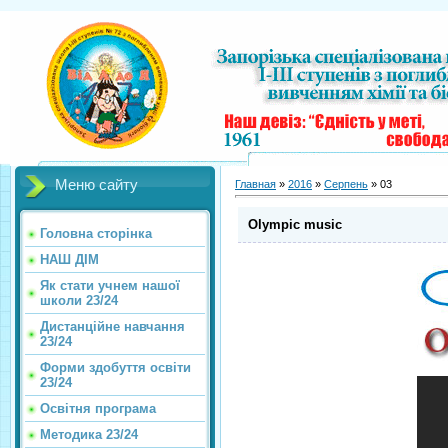
Меню сайту
Главная
»
2016
»
Серпень
»
03
Olympic music
Головна сторінка
НАШ ДІМ
Як стати учнем нашої
школи 23/24
Дистанційне навчання
23/24
Форми здобуття освіти
23/24
Освітня програма
Методика 23/24