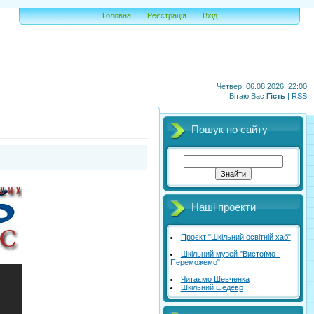
Головна
Реєстрація
Вхід
Четвер, 06.08.2026, 22:00
Вітаю Вас
Гість
|
RSS
Пошук по сайту
Наші проекти
Проєкт "Шкільний освітній хаб"
Шкільний музей "Вистоїмо -
Переможемо"
Читаємо Шевченка
Шкільний шедевр