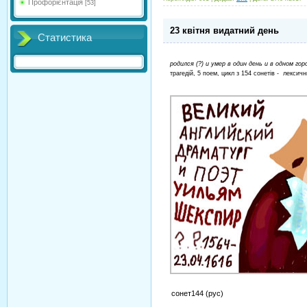
Профорієнтація
[53]
23 квітня видатний день
Статистика
родился (?) и умер в один день и в одном гор
трагедій, 5 поем, цикл з 154 сонетів - лексич
сонет144 (рус)