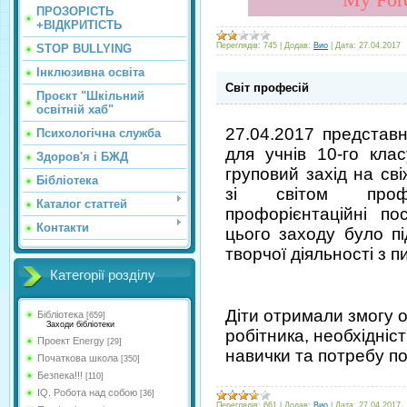
ПРОЗОРІСТЬ
+ВІДКРИТІСТЬ
Переглядів:
745
|
Додав:
Вио
|
Дата:
27.04.2017
STOP BULLYING
Інклюзивна освіта
Cвіт професій
Проєкт "Шкільний
освітній хаб"
27.04.2017 представн
Психологічна служба
для учнів 10-го кла
Здоров'я і БЖД
груповий захід на сві
Бібліотека
зі світом проф
Каталог статтей
профорієнтаційні по
Контакти
цього заходу було п
творчої діяльності з 
Категорії розділу
Діти отримали змогу 
Бібліотека
[659]
Заходи бібліотеки
робітника, необхідніст
Проект Energy
[29]
навички та потребу по
Початкова школа
[350]
Безпека!!!
[110]
IQ. Робота над собою
[36]
Переглядів:
661
|
Додав:
Вио
|
Дата:
27.04.2017