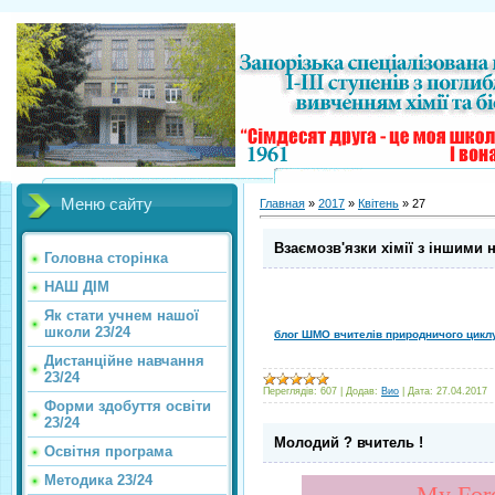
Меню сайту
Главная
»
2017
»
Квітень
»
27
Взаємозв'язки хімії з іншими 
Головна сторінка
НАШ ДІМ
Як стати учнем нашої
школи 23/24
блог ШМО вчителів природничого цикл
Дистанційне навчання
23/24
Переглядів:
607
|
Додав:
Вио
|
Дата:
27.04.2017
Форми здобуття освіти
23/24
Молодий ? вчитель !
Освітня програма
Методика 23/24
My Fore