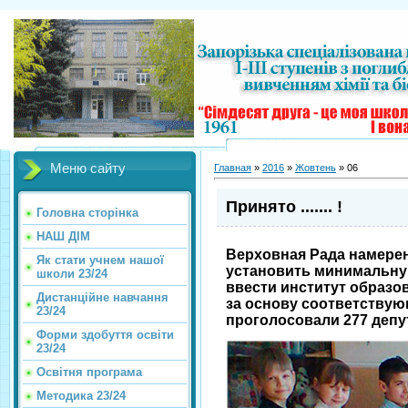
Меню сайту
Главная
»
2016
»
Жовтень
»
06
Принято ....... !
Головна сторінка
НАШ ДІМ
Верховная Рада намерен
Як стати учнем нашої
установить минимальную 
школи 23/24
ввести институт образо
Дистанційне навчання
за основу соответству
23/24
проголосовали 277 депу
Форми здобуття освіти
23/24
Освітня програма
Методика 23/24