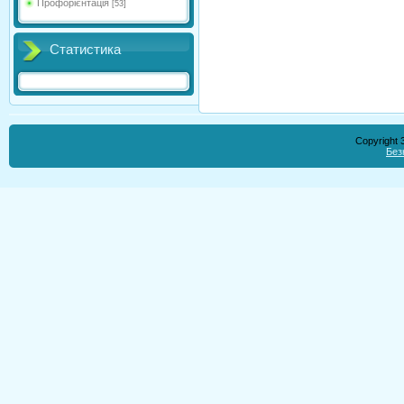
Профорієнтація
[53]
Статистика
Copyright
Без