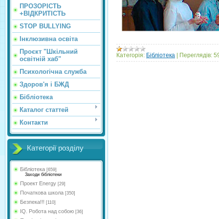
ПРОЗОРІСТЬ
+ВІДКРИТІСТЬ
STOP BULLYING
Інклюзивна освіта
Проєкт "Шкільний
Категорія:
Бібліотека
|
Переглядів:
5
освітній хаб"
Психологічна служба
Здоров'я і БЖД
Бібліотека
Каталог статтей
Контакти
Категорії розділу
Бібліотека
[659]
Заходи бібліотеки
Проект Energy
[29]
Початкова школа
[350]
Безпека!!!
[110]
IQ. Робота над собою
[36]