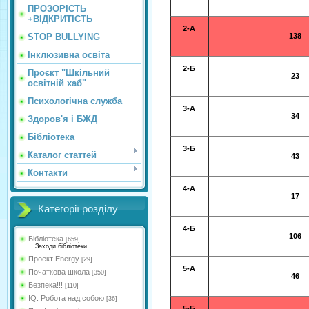
ПРОЗОРІСТЬ
+ВІДКРИТІСТЬ
2-А
STOP BULLYING
138
Інклюзивна освіта
2-Б
Проєкт "Шкільний
23
освітній хаб"
Психологічна служба
3-А
34
Здоров'я і БЖД
Бібліотека
3-Б
Каталог статтей
43
Контакти
4-А
17
Категорії розділу
4-Б
106
Бібліотека
[659]
Заходи бібліотеки
Проект Energy
[29]
5-А
Початкова школа
[350]
46
Безпека!!!
[110]
IQ. Робота над собою
[36]
5-Б