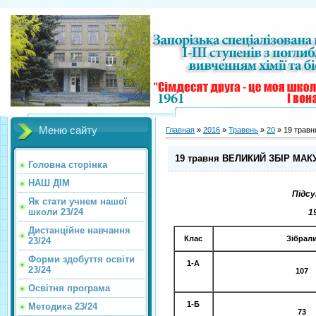
Меню сайту
Главная
»
2016
»
Травень
»
20
» 19 трав
19 травня ВЕЛИКИЙ ЗБІР МАКУ
Головна сторінка
НАШ ДІМ
Підс
Як стати учнем нашої
школи 23/24
1
Дистанційне навчання
Клас
Зібрал
23/24
Форми здобуття освіти
1-А
23/24
1
07
Освітня програма
1-Б
Методика 23/24
73