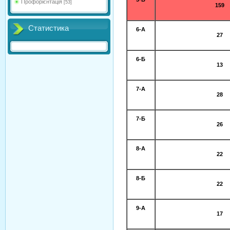
Профорієнтація
[53]
159
Статистика
6-А
27
6-Б
13
7-А
28
7-Б
26
8-А
22
8-Б
22
9-А
17