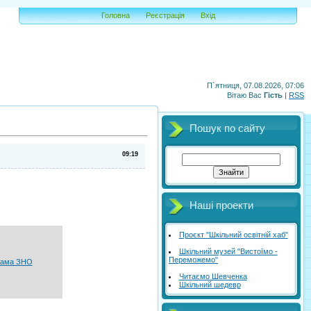
Головна
Реєстрація
Вхід
П`ятниця, 07.08.2026, 07:06
Вітаю Вас
Гість
|
RSS
Пошук по сайту
09:19
Наші проекти
Проєкт "Шкільний освітній хаб"
Шкільний музей "Вистоїмо -
Переможемо"
рама ЗНО
Читаємо Шевченка
Шкільний шедевр