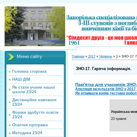
Меню сайту
Главная
»
2017
»
Червень
»
9
» ЗНО-17. Г
ЗНО-17. Гаряча інформація.
Головна сторінка
НАШ ДІМ
Пам'ятка для учасників ЗНО
Як стати учнем нашої
Апеляція результатів ЗНО у 2017 
школи 23/24
Як отримати копію тестової робо
Дистанційне навчання
23/24
Українська мо
Форми здобуття освіти
23/24
23 травня
Освітня програма
Методика 23/24