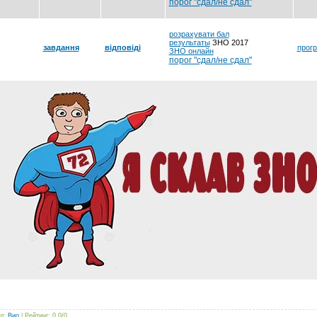
порог "сдал/не сдал"
розрахувати
бал
результаты
ЗНО 2017
завдання
відповіді
прог
ЗНО онлайн
порог "сдал/не сдал"
л
:
Вио
|
Рейтинг
:
0.0
/
0