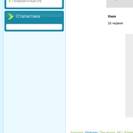
Профорієнтація
[53]
Статистика
Хімія
16 червня
Категория
:
Бібліотека
|
Просмотров
:
945
|
Добави