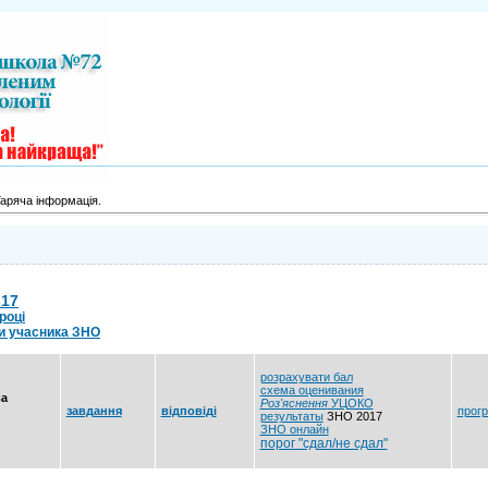
аряча інформація.
-17
році
ти учасника ЗНО
розрахувати
бал
схема оценивания
ва
Роз'яснення
УЦОКО
завдання
відповіді
прог
результаты
ЗНО 2017
ЗНО онлайн
порог "сдал/не сдал"