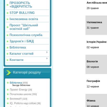
ПРОЗОРІСТЬ
Англійська мо
+ВІДКРИТІСТЬ
29 травня
STOP BULLYING
Інклюзивна освіта
М
атематика
Проєкт "Шкільний
31 травня
освітній хаб"
Психологічна служба
Здоров'я і БЖД
Історія України
Бібліотека
02 червня
Каталог статтей
Контакти
Біологія
08 червня
Категорії розділу
Географія
Бібліотека
[659]
Заходи бібліотеки
12 червня
Проект Energy
[29]
Початкова школа
[350]
Безпека!!!
[110]
Фізика
IQ. Робота над собою
[36]
14 червня