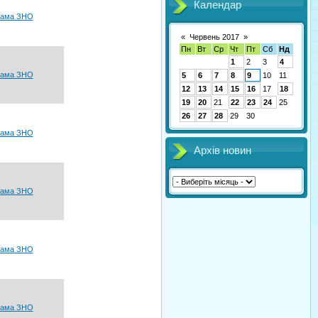
Календар
рама ЗНО
«
Червень 2017
»
Пн
Вт
Ср
Чт
Пт
Сб
Нд
1
2
3
4
рама ЗНО
5
6
7
8
9
10
11
12
13
14
15
16
17
18
19
20
21
22
23
24
25
26
27
28
29
30
рама ЗНО
Архів новин
рама ЗНО
рама ЗНО
рама ЗНО