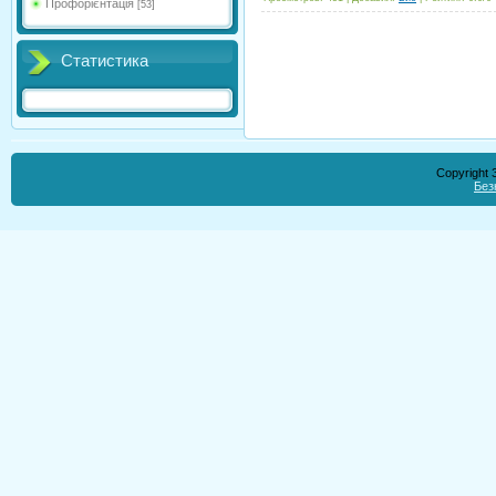
Профорієнтація
[53]
Статистика
Copyright
Без