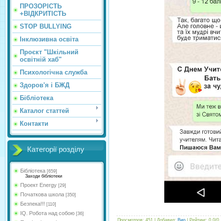
ПРОЗОРІСТЬ
+ВІДКРИТІСТЬ
STOP BULLYING
Інклюзивна освіта
Проєкт "Шкільний
освітній хаб"
Психологічна служба
Здоров'я і БЖД
Бібліотека
Каталог статтей
Контакти
Категорії розділу
Бібліотека
[659]
Заходи бібліотеки
Проект Energy
[29]
Початкова школа
[350]
Безпека!!!
[110]
IQ. Робота над собою
[36]
Просмотров
:
451
|
Добавил
:
Вио
|
Рейтинг
:
0.0
/
0