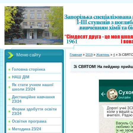
Меню сайту
Главная
»
2019
»
Жовтень
»
4
» Зі СВЯТО
Зі СВЯТОМ! На пейджер прийшл
Головна сторінка
НАШ ДІМ
Як стати учнем нашої
школи 23/24
Дистанційне навчання
23/24
Форми здобуття освіти
23/24
Освітня програма
Методика 23/24