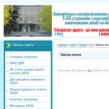
Меню сайту
Главная
»
2016
»
Лютий
»
27
» Завтра ве
Завтра весна
Головна сторінка
НАШ ДІМ
Як стати учнем нашої
Просмотров
:
668
|
Добавил
:
Вио
|
Рейтинг
:
0.0
/
0
школи 23/24
Дистанційне навчання
23/24
Форми здобуття освіти
23/24
Освітня програма
Методика 23/24