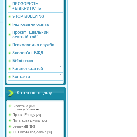
ПРОЗОРІСТЬ
+ВІДКРИТІСТЬ
STOP BULLYING
Інклюзивна освіта
Проєкт "Шкільний
освітній хаб"
Психологічна служба
Здоров'я і БЖД
Бібліотека
Каталог статтей
Контакти
Категорії розділу
Бібліотека
[659]
Заходи бібліотеки
Проект Energy
[29]
Початкова школа
[350]
Безпека!!!
[110]
IQ. Робота над собою
[36]