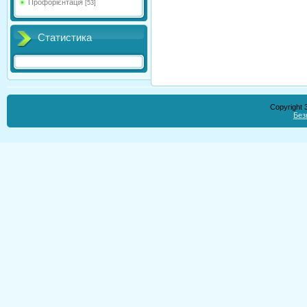
Профорієнтація
[53]
Статистика
Copyright
Без