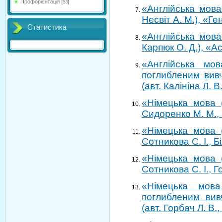
Профорієнтація
[53]
«Англійська мова 
Несвіт А. М.), «Ге
Статистика
«Англійська мова 
Карпюк О. Д.), «А
«Англійська мо
поглибленим вивч
(авт. Калініна Л. 
«Німецька мова (
Сидоренко М. М., 
«Німецька мова (
Сотникова С. І., Б
«Німецька мова (
Сотникова С. І., Г
«Німецька мова
поглибленим вив
(авт. Горбач Л. В.,