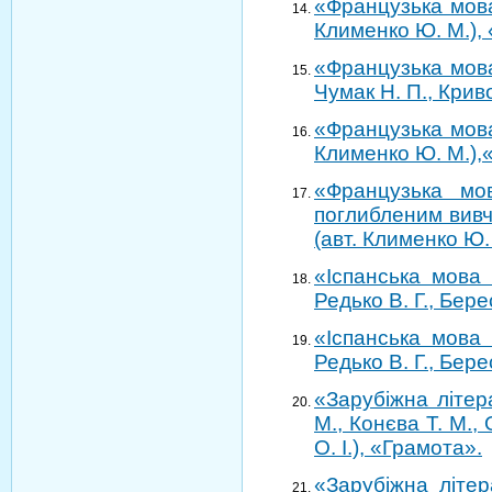
«Французька мова 
Клименко Ю. М.),
«Французька мова 
Чумак Н. П., Крив
«Французька мова 
Клименко Ю. М.),
«Французька мо
поглибленим вивч
(авт. Клименко Ю.
«Іспанська мова 
Редько В. Г., Бере
«Іспанська мова 
Редько В. Г., Бере
«Зарубіжна літер
М., Конєва Т. М.,
О. І.), «Грамота».
«Зарубіжна літер