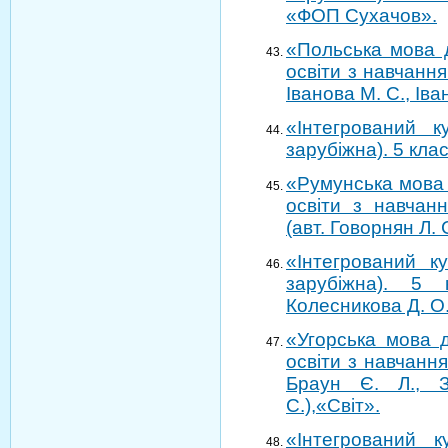
«ФОП Сухачов».
«Польська мова д
освіти з навчанн
Іванова М. С., Іва
«Інтегрований к
зарубіжна). 5 клас
«Румунська мова 
освіти з навчан
(авт. Говорнян Л. С
«Інтегрований к
зарубіжна). 5 
Колесникова Д. О.
«Угорська мова д
освіти з навчанн
Браун Є. Л., З
С.),«Світ».
«Інтегрований к