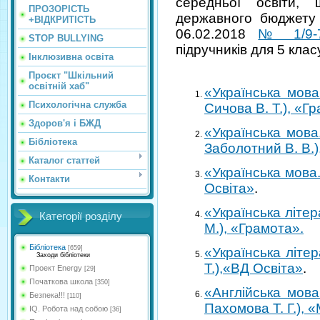
середньої освіти,
ПРОЗОРІСТЬ
державного бюджету
+ВІДКРИТІСТЬ
06.02.2018
№ 1/9
STOP BULLYING
підручників для 5 клас
Інклюзивна освіта
Проєкт "Шкільний
освітній хаб"
«Українська мова
Психологічна служба
Сичова В. Т.), «Г
Здоров'я і БЖД
«Українська мова
Бібліотека
Заболотний В. В.)
Каталог статтей
«Українська мова.
Контакти
Освіта»
.
«Українська літер
Категорії розділу
М.), «Грамота».
Бібліотека
[659]
«Українська літер
Заходи бібліотеки
Т.),«ВД Освіта»
.
Проект Energy
[29]
Початкова школа
[350]
«Англійська мова 
Безпека!!!
[110]
Пахомова Т. Г.), 
IQ. Робота над собою
[36]