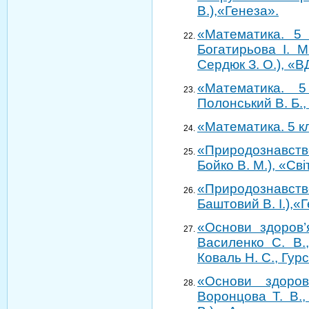
В.),«Генеза».
«Математика. 5 
Богатирьова І. М
Сердюк З. О.), «В
«Математика. 5
Полонський В. Б., 
«Математика. 5 кла
«Природознавств
Бойко В. М.), «Сві
«Природознавство
Баштовий В. І.),«
«Основи здоров’я
Василенко С. В.,
Коваль Н. С., Гурс
«Основи здоров
Воронцова Т. В.