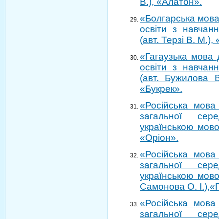
В.), «Алатон».
«Болгарська мова
освіти з навчан
(авт. Терзі В. М.),
«Гагаузька мова 
освіти з навчан
(авт. Бужилова В
«Букрек».
«Російська мова 
загальної сер
українською мово
«Оріон».
«Російська мова 
загальної сер
українською мово
Самонова О. І.),«
«Російська мова 
загальної сер