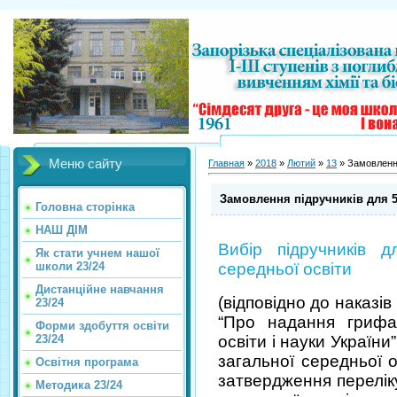
Меню сайту
Главная
»
2018
»
Лютий
»
13
» Замовлення
Замовлення підручників для 5
Головна сторінка
НАШ ДІМ
Вибір підручників д
Як стати учнем нашої
школи 23/24
середньої освіти
Дистанційне навчання
(відповідно до наказі
23/24
“Про надання грифа
Форми здобуття освіти
23/24
освіти і науки України
загальної середньої о
Освітня програма
затвердження переліку
Методика 23/24