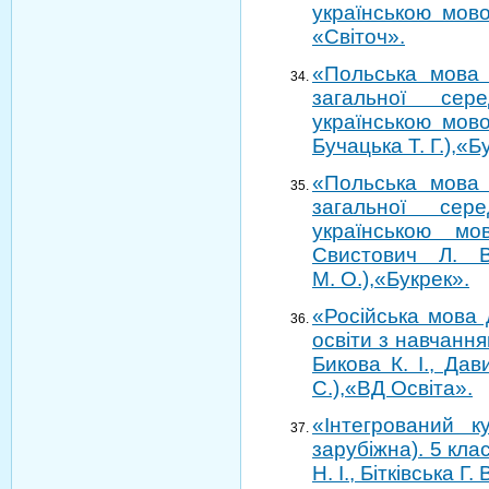
українською мово
«Світоч».
«Польська мова 
загальної сер
українською мово
Бучацька Т. Г.),«Б
«Польська мова 
загальної сер
українською мо
Свистович Л. В
М. О.),«Букрек».
«Російська мова 
освіти з навчання
Бикова К. І., Дав
С.),«ВД Освіта».
«Інтегрований к
зарубіжна). 5 клас
Н. І., Бітківська Г