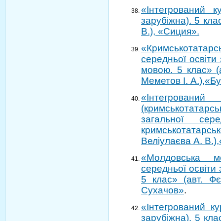
«Інтегрований к
зарубіжна). 5 кла
В.), «Сиция».
«Кримськотатарс
середньої освіти
мовою. 5 клас» (
Меметов І. А.),«Бу
«Інтегрова
(кримськотатарс
загальної сер
кримськотатар
Веліулаєва А. В.)
«Молдовська м
середньої освіти
5 клас» (авт. Фє
Сухачов»
.
«Інтегрований к
зарубіжна). 5 клас