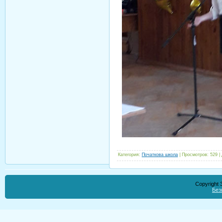
Категория
:
Початкова школа
|
Просмотров
:
529
|
Copyright
Без