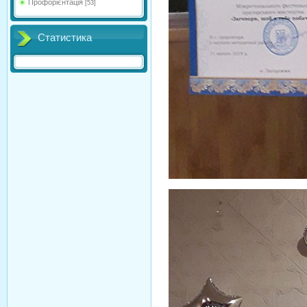
Профорієнтація
[53]
Статистика