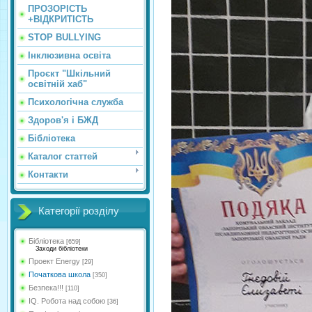
ПРОЗОРІСТЬ
+ВІДКРИТІСТЬ
STOP BULLYING
Інклюзивна освіта
Проєкт "Шкільний
освітній хаб"
Психологічна служба
Здоров'я і БЖД
Бібліотека
Каталог статтей
Контакти
Категорії розділу
Бібліотека
[659]
Заходи бібліотеки
Проект Energy
[29]
Початкова школа
[350]
Безпека!!!
[110]
IQ. Робота над собою
[36]