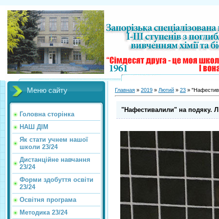
Меню сайту
Главная
»
2019
»
Лютий
»
23
» "Нафестива
"Нафестивалили" на подяку. Лі
Головна сторінка
НАШ ДІМ
Як стати учнем нашої
школи 23/24
Дистанційне навчання
23/24
Форми здобуття освіти
23/24
Освітня програма
Методика 23/24