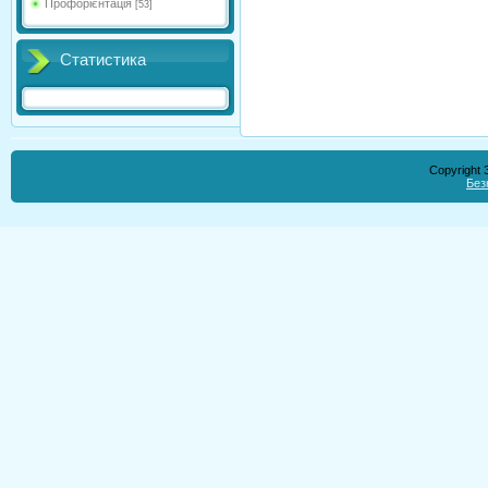
Профорієнтація
[53]
Статистика
Copyright
Без