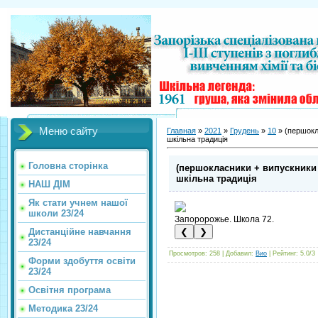
Меню сайту
Главная
»
2021
»
Грудень
»
10
» (першокла
шкільна традиція
Головна сторінка
(першокласники + випускники 
шкільна традиція
НАШ ДІМ
Як стати учнем нашої
школи 23/24
Запоророжье. Школа 72.
Дистанційне навчання
❮
❯
23/24
Просмотров
:
258
|
Добавил
:
Вио
|
Рейтинг
:
5.0
/
3
Форми здобуття освіти
23/24
Освітня програма
Методика 23/24