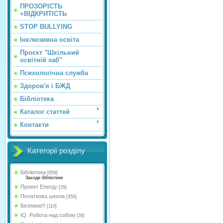
ПРОЗОРІСТЬ
+ВІДКРИТІСТЬ
STOP BULLYING
Інклюзивна освіта
Проєкт "Шкільний
освітній хаб"
Психологічна служба
Здоров'я і БЖД
Бібліотека
Каталог статтей
Контакти
Категорії розділу
Бібліотека
[659]
Заходи бібліотеки
Проект Energy
[29]
Початкова школа
[350]
Безпека!!!
[110]
IQ. Робота над собою
[36]