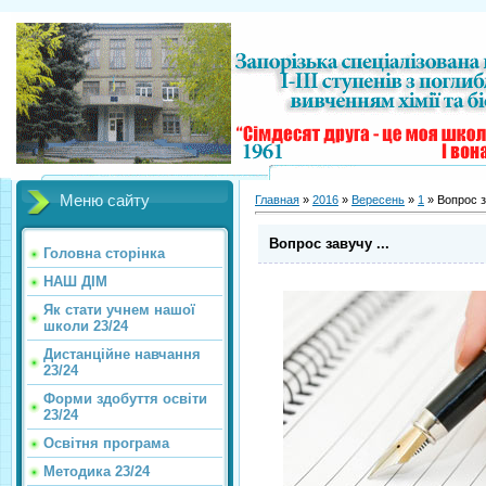
Меню сайту
Главная
»
2016
»
Вересень
»
1
» Вопрос з
Вопрос завучу ...
Головна сторінка
НАШ ДІМ
Як стати учнем нашої
школи 23/24
Дистанційне навчання
23/24
Форми здобуття освіти
23/24
Освітня програма
Методика 23/24