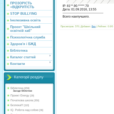
ПРОЗОРІСТЬ
IP: 81**.90.*****.70
+ВІДКРИТІСТЬ
Дата: 01.09.2016, 13:55
-------------------------
---------------
STOP BULLYING
Всего наилучшего.
Інклюзивна освіта
Проєкт "Шкільний
Просмотров
:
570
|
Добавил
:
Вио
|
Рейтинг
:
0.0
/
0
освітній хаб"
Психологічна служба
Здоров'я і БЖД
Бібліотека
Каталог статтей
Контакти
Категорії розділу
Бібліотека
[659]
Заходи бібліотеки
Проект Energy
[29]
Початкова школа
[350]
Безпека!!!
[110]
IQ. Робота над собою
[36]