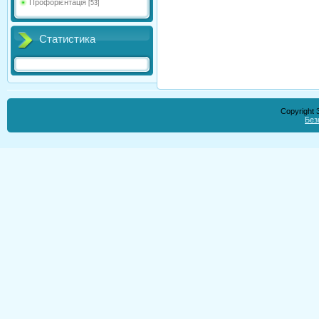
Профорієнтація
[53]
Статистика
Copyright
Без